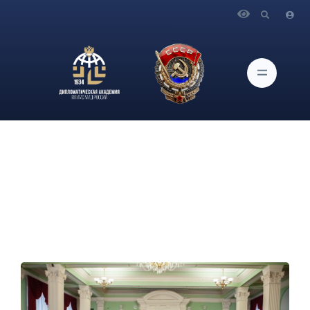
Главная
Новости и Мероприятия
В Дипломатической академии МИД России состоялась
встреча послов латиноамериканских стран.