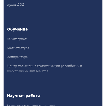
Архив ДОД
Обучение
Бакалавриат
Магистратура
Аспирантура
Центр повышения квалификации российских и
иностранных дипломатов
Научная работа
Совет молодых учёных (архив)