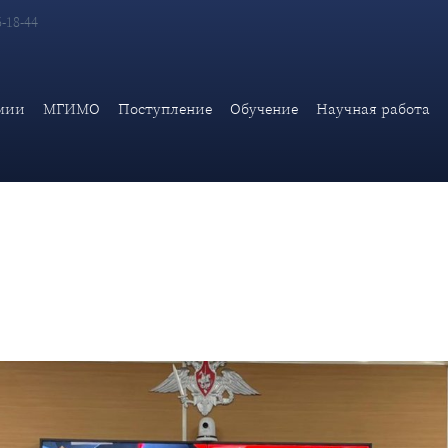
6-18-44
ческой академии МИД России приняли участие в международ
мии
МГИМО
Поступление
Обучение
Научная работа