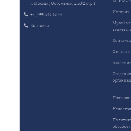
МГИМО 
г. Москва , Остоженка, д.53/2 стр.1
История
+7 (499) 246-18-44
Музей ме
Контакты
этикета и
Контакт
Отзывы и
Академия
Сведения
организа
Противод
Недостов
Политика
обработк