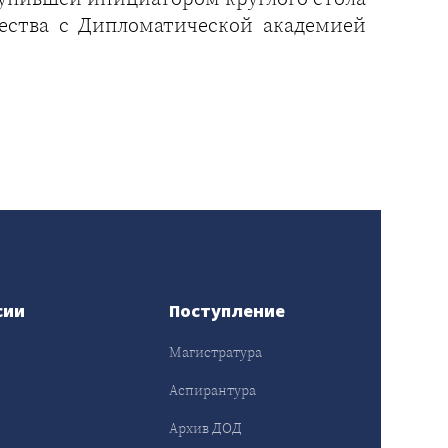
чества с Дипломатической академией
сии
Поступление
Магистратура
Аспирантура
Архив ДОД