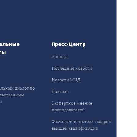
альные
Пресс-Центр
ты
Анонсы
ы
Последние новости
Новости МИД
льный диалог по
Доклады
льственным
м
Экспертное мнение
преподавателей
Факультет подготовки кадров
высшей квалификации