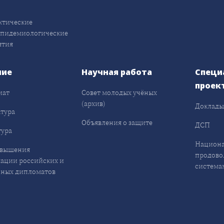
ктические
эпидемиологические
ятия
ние
Научная работа
Специ
проек
иат
Совет молодых учёных
(архив)
Доклад
тура
Объявления о защите
ДСП
ура
Национа
овышения
продово
ации российских и
система
ных дипломатов