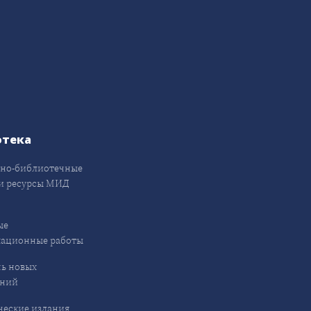
отека
но-библиотечные
и ресурсы МИД
ые
кационные работы
ь новых
ений
еские издания