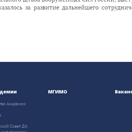
сказалось за развитие дальнейшего сотрудни
адемии
МГИМО
Вакан
тво Академии
а
ский Совет ДА