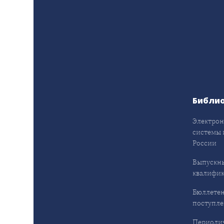
Библи
Электрон
системы 
России
Выпускн
квалифи
Бюллетен
поступл
Периодич