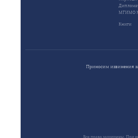
Дипломат
МГИМО М
Книги
Приносим извинения за
Все права защищены. При и