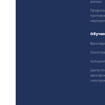
данных
Профила
противо
меропри
Обуче
Бакалавр
Магистра
Аспирант
Центр п
квалифик
иностран