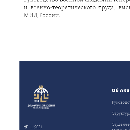
и военно-теоретического труда, вы
МИД России.
Об Ак
Руководс
Структур
Студенче
119021