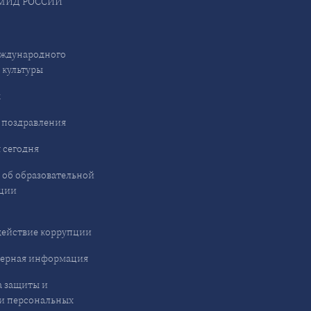
МИД РОССИИ
ждународного
 культуры
ы
 поздравления
 сегодня
 об образовательной
ции
ействие коррупции
ерная информация
 защиты и
и персональных