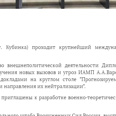
 (г. Кубинка) проходит крупнейший междун
во внешнеполитической деятельности Дип
учения новых вызовов и угроз ИАМП А.А.Вар
докладами на круглом столе "Прогнозируе
и направления их нейтрализации".
приглашены к разработке военно-теоретическ
ального штаба Вооруженных Сил России, выс