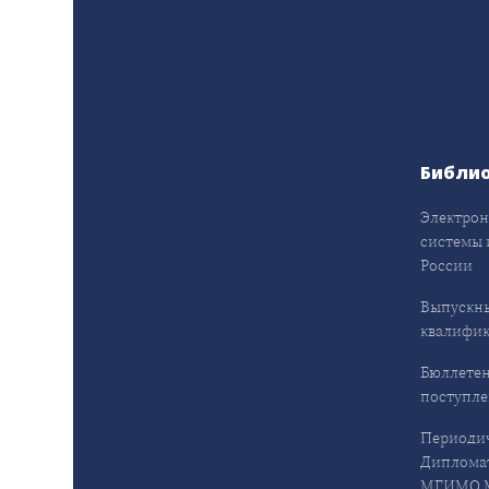
Библи
Электрон
системы 
России
Выпускн
квалифи
Бюллетен
поступл
Периодич
Дипломат
МГИМО М