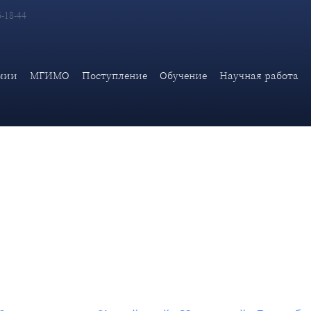
6-18-44
ародной Республики о международных отношениях, вступающих 
мии
МГИМО
Поступление
Обучение
Научная работа