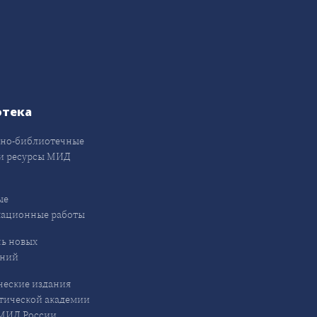
отека
но-библиотечные
и ресурсы МИД
ые
кационные работы
ь новых
ений
еские издания
ической академии
ИД России