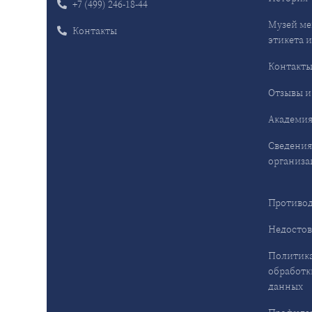
+7 (499) 246-18-44
Музей ме
Контакты
этикета и
Контакт
Отзывы и
Академия
Сведения
организа
Противод
Недостов
Политика
обработк
данных