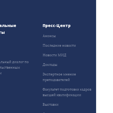
альные
Пресс-Центр
ты
Анонсы
ы
Последние новости
Новости МИД
льный диалог по
Доклады
льственным
м
Экспертное мнение
преподавателей
Факультет подготовки кадров
высшей квалификации
Выставки