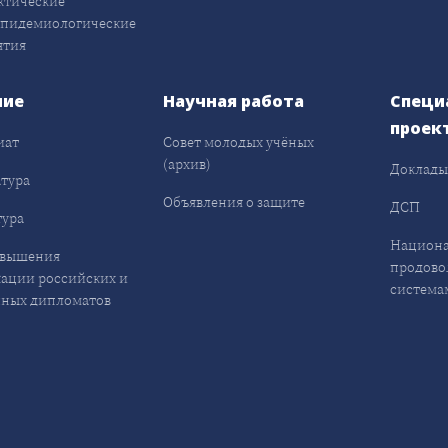
ктические
эпидемиологические
ятия
ние
Научная работа
Специ
проек
иат
Совет молодых учёных
(архив)
Доклад
тура
Объявления о защите
ДСП
ура
Национа
овышения
продово
ации российских и
система
ных дипломатов