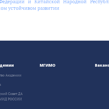
 Федерации и Китайской Народной Респуб
ьном устойчивом развитии
адемии
МГИМО
Вакан
тво Академии
а
ский Совет ДА
МИД РОССИИ