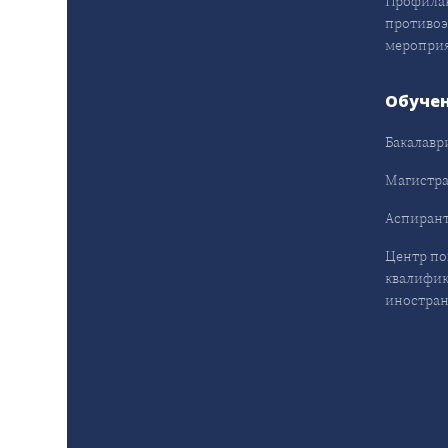
Профила
противо
меропри
Обуче
Бакалавр
Магистра
Аспирант
Центр п
квалифик
иностран