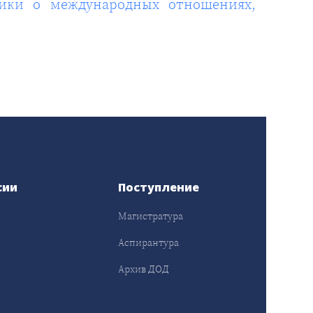
лики о международных отношениях,
сии
Поступление
Магистратура
Аспирантура
Архив ДОД