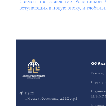
Совместное заявление Российской
вступающих в новую эпоху, и глобал
Об Ак
Руководс
Структур
Студенче
119021
МГИМО 
г. Москва , Остоженка, д.53/2 стр.1
История