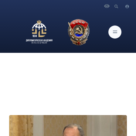
Главная
Новости и Мероприятия
Интервью Министра иностранных дел С.В.Лаврова
телеканалу «RT Arabic»