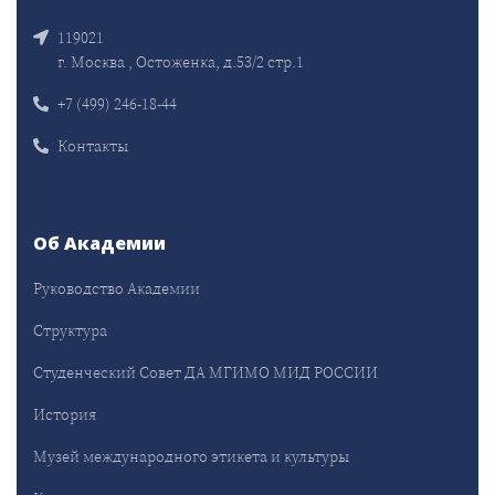
119021
г. Москва , Остоженка, д.53/2 стр.1
+7 (499) 246-18-44
Контакты
Об Академии
Руководство Академии
Структура
Студенческий Совет ДА МГИМО МИД РОССИИ
История
Музей международного этикета и культуры