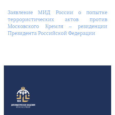
Заявление МИД России о попытке
террористических актов против
Московского Кремля – резиденции
Президента Российской Федерации