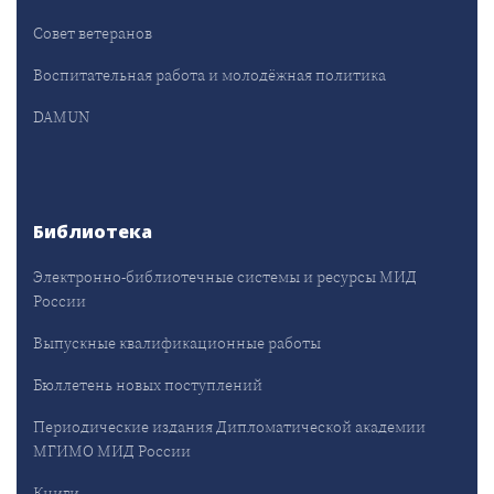
Совет ветеранов
Воспитательная работа и молодёжная политика
DAMUN
Библиотека
Электронно-библиотечные системы и ресурсы МИД
России
Выпускные квалификационные работы
Бюллетень новых поступлений
Периодические издания Дипломатической академии
МГИМО МИД России
Книги