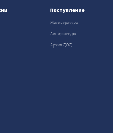
сии
Поступление
Магистратура
Аспирантура
Архив ДОД