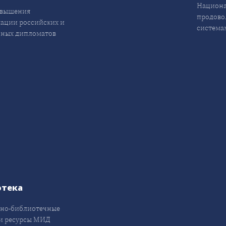
Национа
овышения
продово
ации российских и
система
ных дипломатов
отека
но-библиотечные
и ресурсы МИД