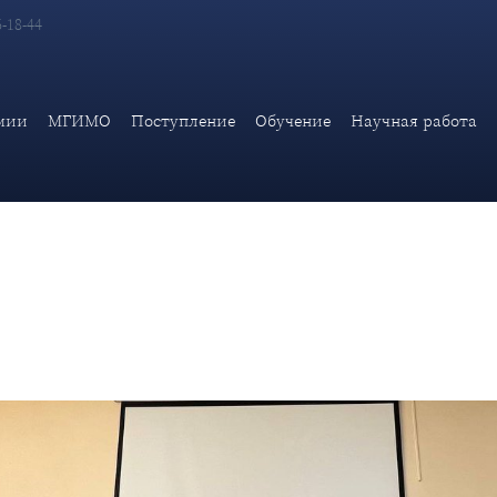
6-18-44
«Международная безопасность» для сотрудников МИД России
мии
МГИМО
Поступление
Обучение
Научная работа