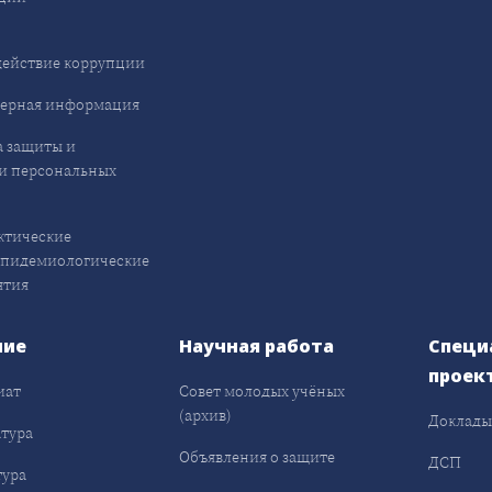
ействие коррупции
ерная информация
 защиты и
и персональных
ктические
эпидемиологические
ятия
ние
Научная работа
Специ
проек
иат
Совет молодых учёных
(архив)
Доклад
тура
Объявления о защите
ДСП
ура