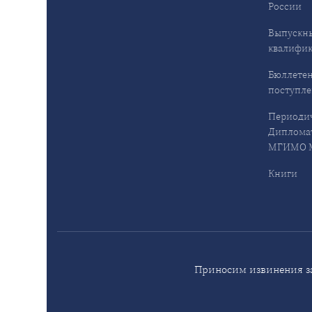
России
Выпускн
квалифи
Бюллетен
поступл
Периодич
Дипломат
МГИМО М
Книги
Приносим извинения за