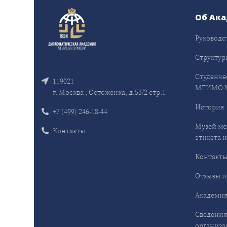
Об Ак
Руководс
Структур
Студенче
119021
МГИМО 
г. Москва , Остоженка, д.53/2 стр.1
История
+7 (499) 246-18-44
Музей ме
Контакты
этикета и
Контакт
Отзывы и
Академия
Сведения
организа