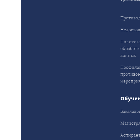
Противод
Недостов
Политика
обработк
данных
Профила
противо
меропри
Обуче
Бакалавр
Магистра
Аспирант