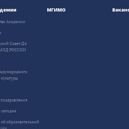
адемии
МГИМО
Вакан
тво Академии
а
ский Совет ДА
МИД РОССИИ
ждународного
 культуры
ы
 поздравления
 сегодня
 об образовательной
ции