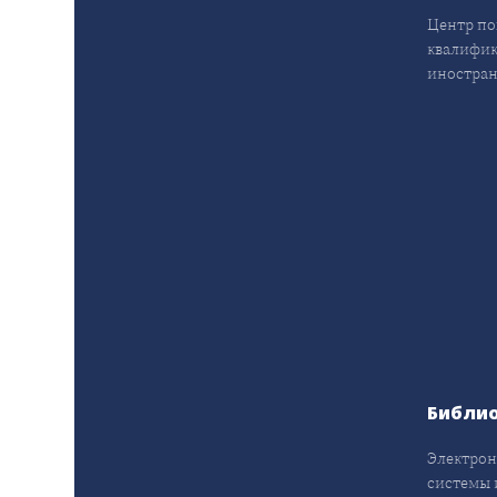
Центр п
квалифик
иностран
Библи
Электрон
системы 