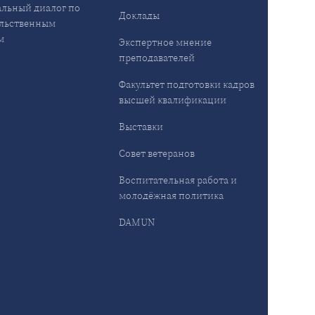
льный диалог по
Доклады
льственным
м
Экспертное мнение
преподавателей
Факультет подготовки кадров
высшей квалификации
Выставки
Совет ветеранов
Воспитательная работа и
молодёжная политика
DAMUN