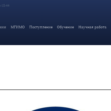
6-18-44
 состоится Танцевальный Баттл, в котором каждый желающий смож
мии
МГИМО
Поступление
Обучение
Научная работа