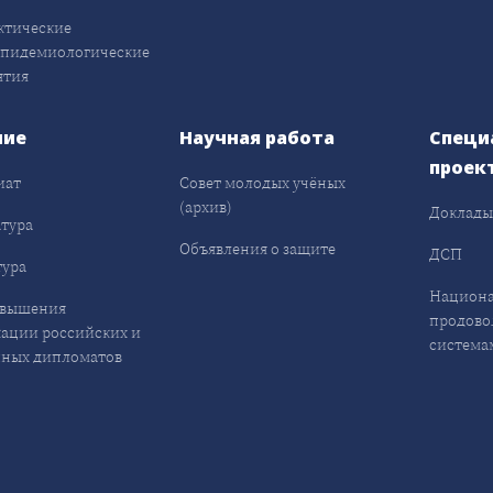
ктические
эпидемиологические
ятия
ние
Научная работа
Специ
проек
иат
Совет молодых учёных
(архив)
Доклад
тура
Объявления о защите
ДСП
ура
Национа
овышения
продово
ации российских и
система
ных дипломатов