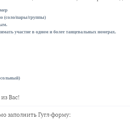
омер
о (соло/пары/группы)
ым.
имать участие в одном и более танцевальных номерах.
 сольный)
из Вас!
мо заполнить Гугл-форму: