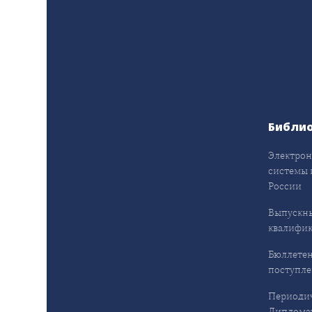
Библи
Электрон
системы 
России
Выпускн
квалифи
Бюллетен
поступл
Периодич
Дипломат