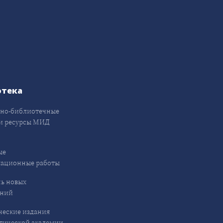
отека
но-библиотечные
и ресурсы МИД
ые
кационные работы
ь новых
ений
еские издания
ической академии