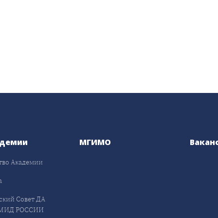
адемии
МГИМО
Вакан
тво Академии
а
ский Совет ДА
МИД РОССИИ