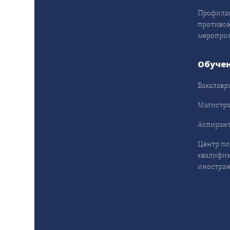
Профила
противо
меропри
Обуче
Бакалавр
Магистра
Аспирант
Центр п
квалифик
иностран