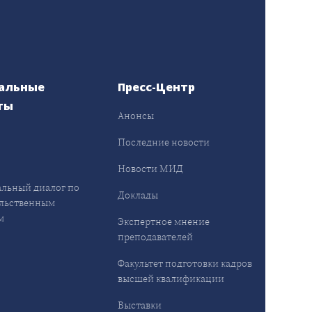
альные
Пресс-Центр
ты
Анонсы
ы
Последние новости
Новости МИД
льный диалог по
Доклады
льственным
м
Экспертное мнение
преподавателей
Факультет подготовки кадров
высшей квалификации
Выставки