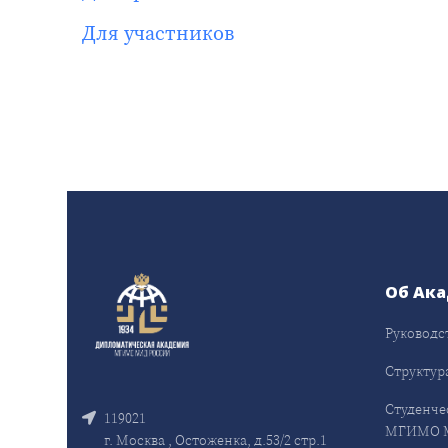
Для участников
Об Ак
Руководс
Структур
Студенче
119021
МГИМО 
г. Москва , Остоженка, д.53/2 стр.1