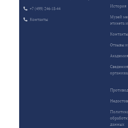
История
+7 (499) 246-18-44
Музей ме
Контакты
этикета и
Контакт
Отзывы и
Академия
Сведения
организа
Противод
Недостов
Политика
обработк
данных