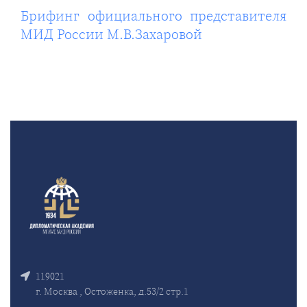
Брифинг официального представителя
МИД России М.В.Захаровой
119021
г. Москва , Остоженка, д.53/2 стр.1