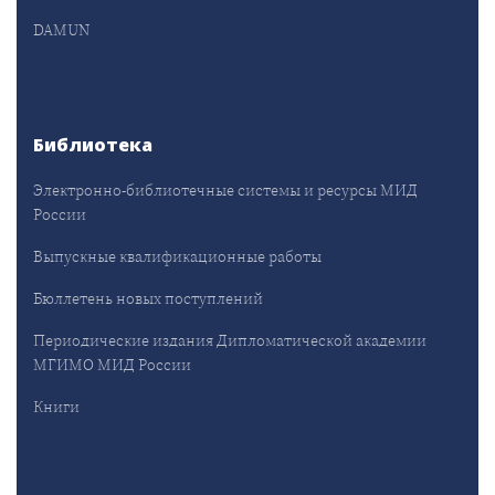
DAMUN
Библиотека
Электронно-библиотечные системы и ресурсы МИД
России
Выпускные квалификационные работы
Бюллетень новых поступлений
Периодические издания Дипломатической академии
МГИМО МИД России
Книги