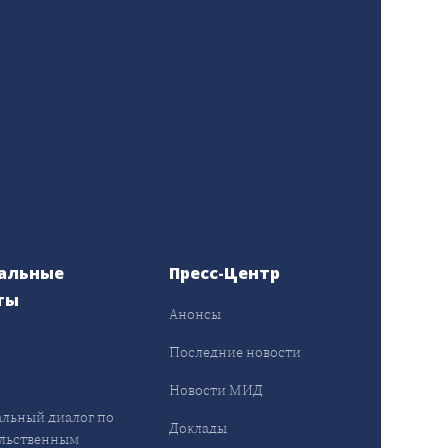
альные
Пресс-Центр
ты
Анонсы
ы
Последние новости
Новости МИД
льный диалог по
Доклады
льственным