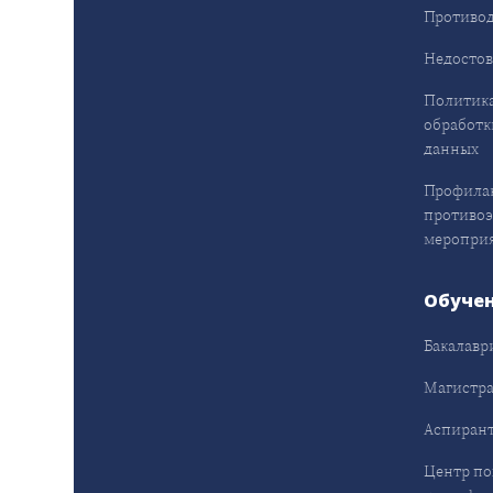
Противод
Недостов
Политика
обработк
данных
Профила
противо
меропри
Обуче
Бакалавр
Магистра
Аспирант
Центр п