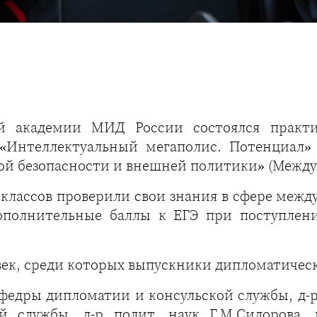
й академии МИД России состоялся практи
«Интеллектуальный мегаполис. Потенциал» 
ой безопасности и внешней политики» (Межд
 классов проверили свои знания в сфере ме
ополнительные баллы к ЕГЭ при поступлени
век, среди которых выпускники дипломатическ
едры дипломатии и консульской службы, д-р 
й службы, д-р полит. наук Г.М.Сидорова,