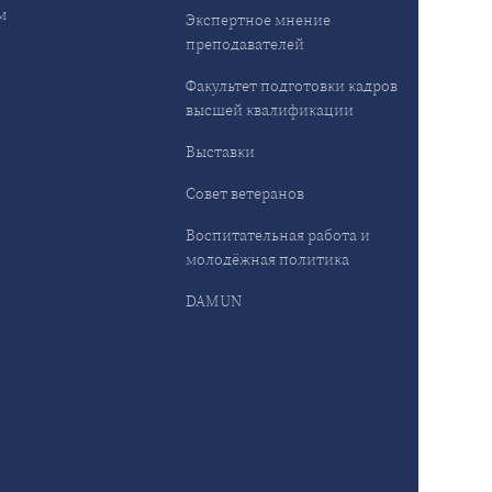
м
Экспертное мнение
преподавателей
Факультет подготовки кадров
высшей квалификации
Выставки
Совет ветеранов
Воспитательная работа и
молодёжная политика
DAMUN