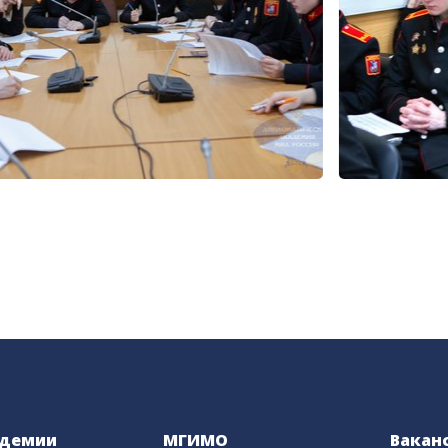
адемии
МГИМО
Вакан