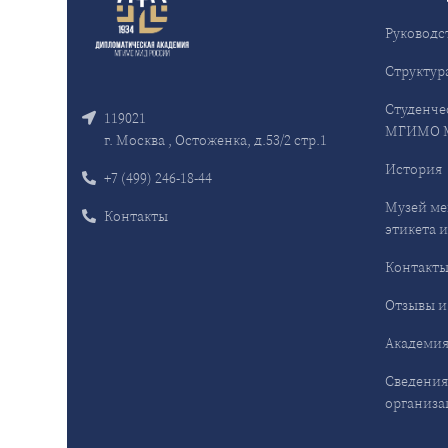
Руководс
Структур
Студенче
119021
МГИМО 
г. Москва , Остоженка, д.53/2 стр.1
История
+7 (499) 246-18-44
Музей ме
Контакты
этикета и
Контакт
Отзывы и
Академия
Сведения
организа