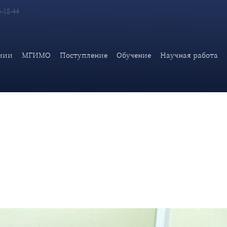
6-18-44
стоялся практический этап Московского конкурса межпредметны
«Основы государственной безопасности
мии
МГИМО
Поступление
Обучение
Научная работа