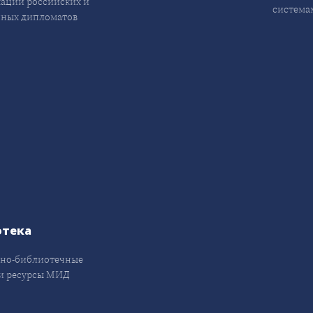
ации российских и
система
ных дипломатов
отека
но-библиотечные
и ресурсы МИД