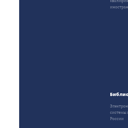
квалифик
иностран
Библи
Электрон
системы 
России