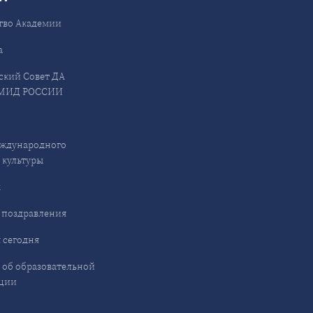
тво Академии
а
ский Совет ДА
МИД РОССИИ
ждународного
 культуры
ы
 поздравления
 сегодня
 об образовательной
ции