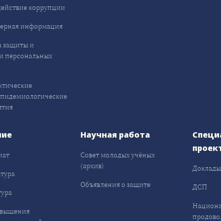
ействие коррупции
ерная информация
 защиты и
и персональных
ктические
эпидемиологические
ятия
ние
Научная работа
Специ
проек
иат
Совет молодых учёных
(архив)
Доклад
тура
Объявления о защите
ДСП
ура
Национа
овышения
продово