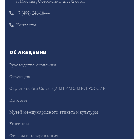
г. Москва , Остоженка, д.53/2 стр.1
+7 (499) 246-18-44
Контакты
Об Академии
Руководство Академии
Структура
Студенческий Совет ДА МГИМО МИД РОССИИ
История
Музей международного этикета и культуры
Контакты
Отзывы и поздравления