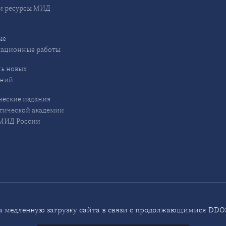
и ресурсы МИД
ые
кационные работы
ь новых
ений
еские издания
ической академии
ИД России
 медленную загрузку сайта в связи с продолжающимися DDOS