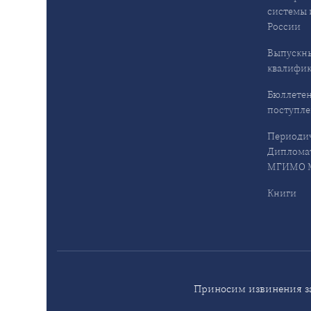
системы 
России
Выпускн
квалифи
Бюллетен
поступл
Периодич
Дипломат
МГИМО М
Книги
Приносим извинения за