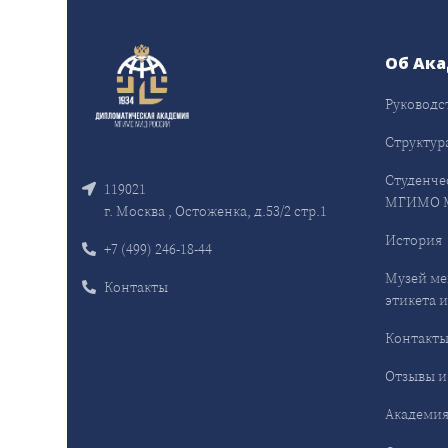
Об Ак
Руководс
Структур
Студенче
119021
МГИМО 
г. Москва , Остоженка, д.53/2 стр.1
История
+7 (499) 246-18-44
Музей ме
Контакты
этикета и
Контакт
Отзывы и
Академия