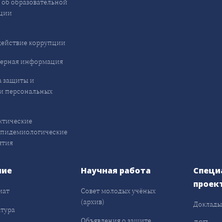
 об образовательной
ции
ействие коррупции
ерная информация
 защиты и
и персональных
ктические
эпидемиологические
ятия
ние
Научная работа
Специ
проек
иат
Совет молодых учёных
(архив)
Доклад
тура
Объявления о защите