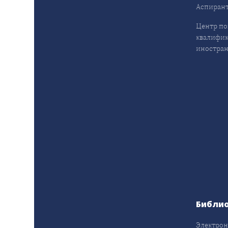
Аспирант
Центр п
квалифик
иностран
Библи
Электрон