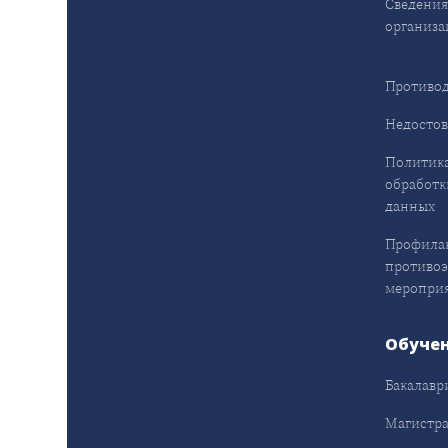
Сведения
организа
Противод
Недостов
Политика
обработк
данных
Профила
противо
меропри
Обуче
Бакалавр
Магистра