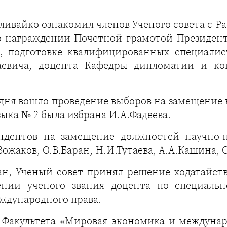
ливайко ознакомил членов Ученого совета с 
п о награждении Почетной грамотой Президент
ти, подготовке квалифицированных специали
аевича, доцента Кафедры дипломатии и ко
 дня вошло проведение выборов на замещение
ыка № 2 была избрана И.А.Фадеева.
ндентов на замещение должностей научно-п
ожаков, О.В.Баран, Н.И.Тутаева, А.А.Кашина, О
жан, Ученый совет принял решение ходатайст
нии ученого звания доцента по специальн
ждународного права.
 Факультета «Мировая экономика и междунар