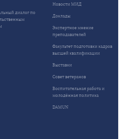
Новости МИД
льный диалог по
Доклады
льственным
м
Экспертное мнение
преподавателей
Факультет подготовки кадров
высшей квалификации
Выставки
Совет ветеранов
Воспитательная работа и
молодёжная политика
DAMUN