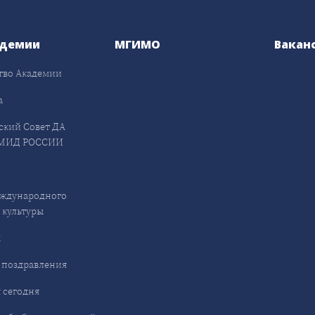
адемии
МГИМО
Вакан
тво Академии
а
ский Совет ДА
МИД РОССИИ
ждународного
 культуры
ы
 поздравления
 сегодня