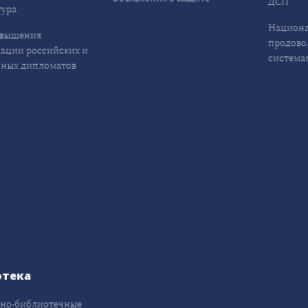
ДСП
ура
Национа
овышения
продово
ации российских и
система
ных дипломатов
отека
но-библиотечные