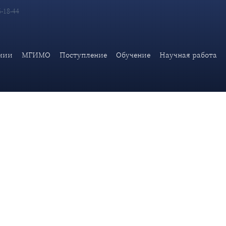
6-18-44
ета Дипломатической академии МИД России
мии
МГИМО
Поступление
Обучение
Научная работа