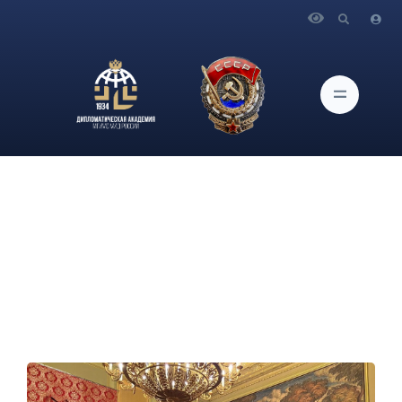
Главная
Новости и Мероприятия
Члены Клуба друзей музея Дипломатической академии
МИД России посетили Дом приемов Министерства
иностранных дел Российской Федерации