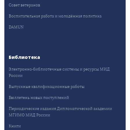
Совет ветеранов
Воспитательная работа и молодёжная политика
DAMUN
Библиотека
Электронно-библиотечные системы и ресурсы МИД
России
Выпускные квалификационные работы
Бюллетень новых поступлений
Периодические издания Дипломатической академии
МГИМО МИД России
Книги