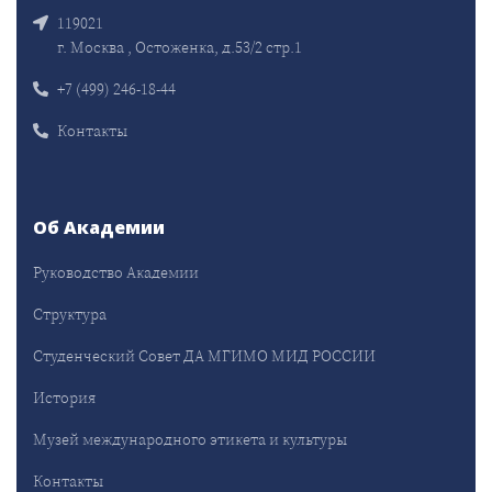
119021
г. Москва , Остоженка, д.53/2 стр.1
+7 (499) 246-18-44
Контакты
Об Академии
Руководство Академии
Структура
Студенческий Совет ДА МГИМО МИД РОССИИ
История
Музей международного этикета и культуры
Контакты