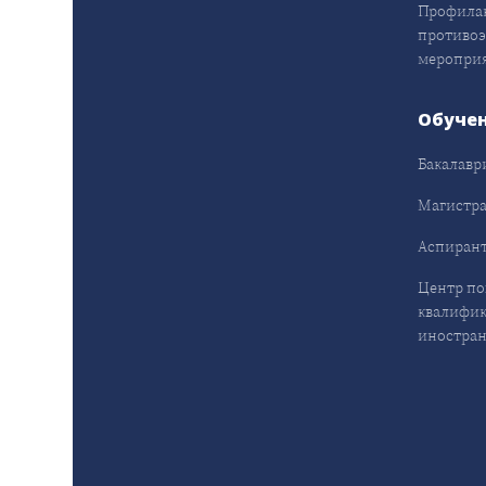
Профила
противо
меропри
Обуче
Бакалавр
Магистра
Аспирант
Центр п
квалифик
иностран