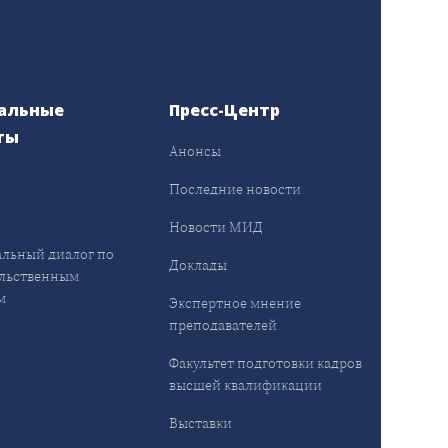
альные
Пресс-Центр
ты
Анонсы
ы
Последние новости
Новости МИД
льный диалог по
Доклады
льственным
м
Экспертное мнение
преподавателей
Факультет подготовки кадров
высшей квалификации
Выставки