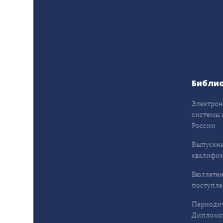
Библи
Электрон
системы 
России
Выпускн
квалифи
Бюллетен
поступл
Периодич
Дипломат