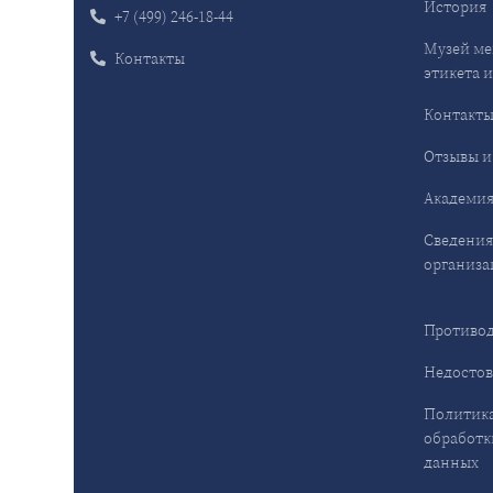
История
+7 (499) 246-18-44
Музей ме
Контакты
этикета и
Контакт
Отзывы и
Академия
Сведения
организа
Противод
Недостов
Политика
обработк
данных