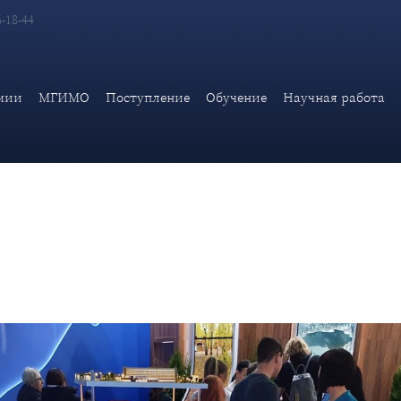
6-18-44
ии Дипломатической академии МИД России посетили междуна
мии
МГИМО
Поступление
Обучение
Научная работа