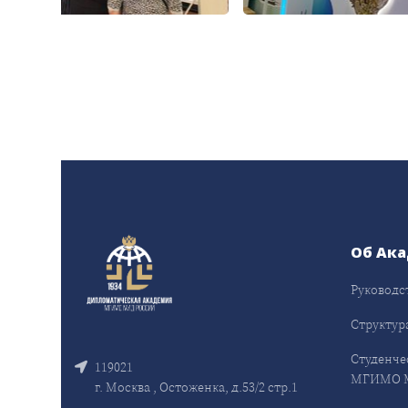
Об Ак
Руководс
Структур
Студенче
119021
МГИМО 
г. Москва , Остоженка, д.53/2 стр.1