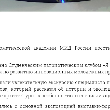
оматической академии МИД России посети
ано Студенческим патриотическим клубом «Я
м по развитию инновационных молодежных п
ли увлекательную экскурсию специалиста по
ова, который рассказал об истории и эволю
б ее архитектурных особенностях и специализа
ились с основной экспозицией выставки-фор