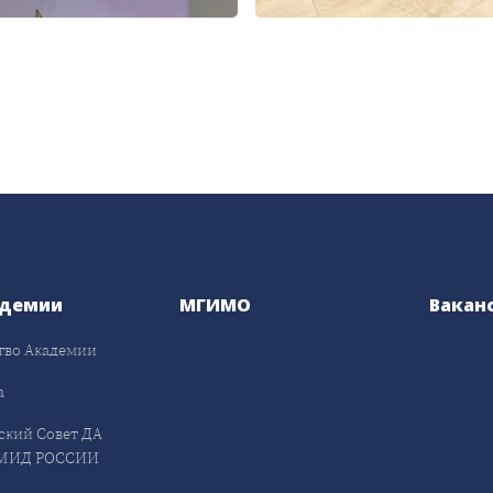
адемии
МГИМО
Вакан
тво Академии
а
ский Совет ДА
МИД РОССИИ