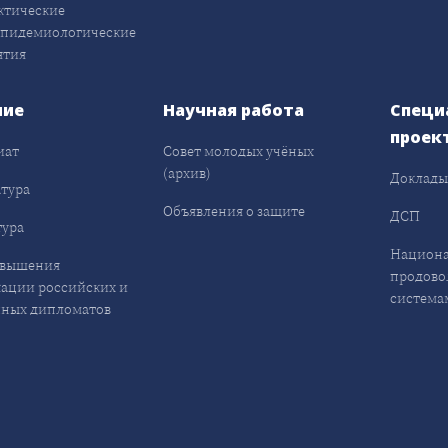
ктические
эпидемиологические
ятия
ние
Научная работа
Специ
проек
иат
Совет молодых учёных
(архив)
Доклад
тура
Объявления о защите
ДСП
ура
Национа
овышения
продово
ации российских и
система
ных дипломатов