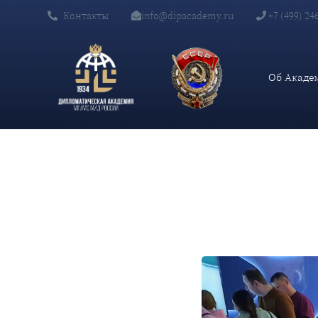
Контакты
info@dipacademy.ru
+7 (499) 24
Главная
Новости и Мероприятия
Члены Молодежной коллег
Об Акаде