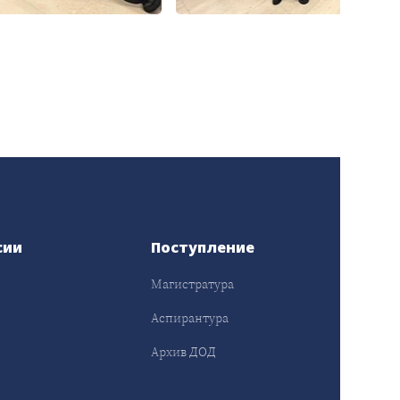
сии
Поступление
Магистратура
Аспирантура
Архив ДОД