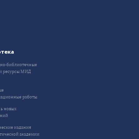
отека
но-библиотечные
и ресурсы МИД
ые
кационные работы
ь новых
ений
еские издания
ической академии