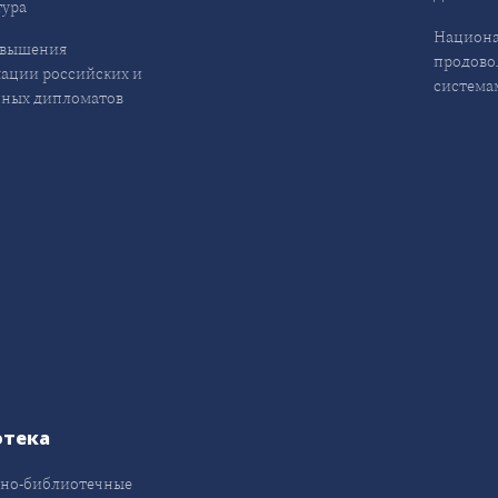
ура
Национа
овышения
продово
ации российских и
система
ных дипломатов
отека
но-библиотечные