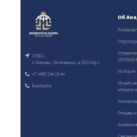
Об Ак
Руководс
Структур
Студенче
119021
МГИМО 
г. Москва , Остоженка, д.53/2 стр.1
История
+7 (499) 246-18-44
Музей ме
Контакты
этикета и
Контакт
Отзывы и
Академия
Сведения