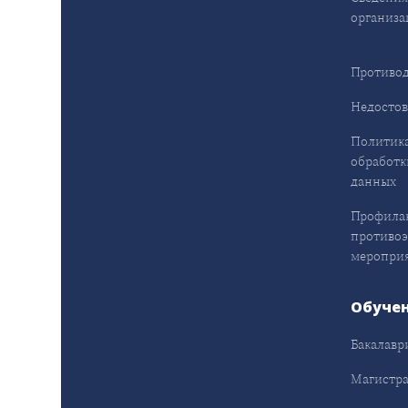
организа
Противод
Недостов
Политика
обработк
данных
Профила
противо
меропри
Обуче
Бакалавр
Магистра