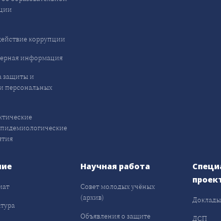
ции
ействие коррупции
ерная информация
 защиты и
и персональных
ктические
эпидемиологические
ятия
ние
Научная работа
Специ
проек
иат
Совет молодых учёных
(архив)
Доклад
тура
Объявления о защите
ДСП