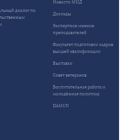
Новости МИД
льный диалог по
Доклады
льственным
м
Экспертное мнение
преподавателей
Факультет подготовки кадров
высшей квалификации
Выставки
Совет ветеранов
Воспитательная работа и
молодёжная политика
DAMUN