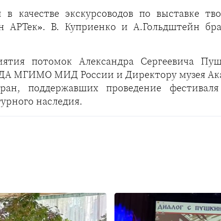
 в качестве экскурсоводов по выставке тво
н АРТек». В. Куприенко и А.Гольдштейн бр
ятия потомок Александра Сергеевича Пу
 ДА МГИМО МИД России и Директору музея Ака
тран, поддержавших проведение фестива
турного наследия.