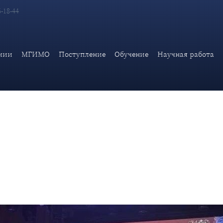
6-18-44
МИД России приняли участие в организации и проведении II
мии
МГИМО
Поступление
Обучение
Научная работа