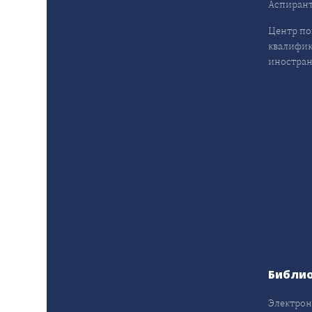
Аспирант
Центр п
квалифик
иностран
Библи
Электрон