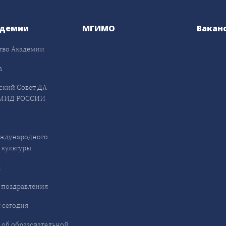
адемии
МГИМО
Вакан
тво Академии
а
ский Совет ДА
МИД РОССИИ
ждународного
 культуры
ы
 поздравления
 сегодня
 об образовательной