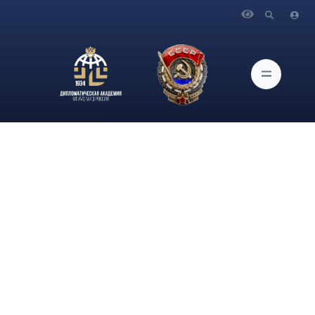
Главная
Новости и Мероприятия
Доцент кафедры международного права Дипломатической
академии МИД России, канд. юрид. наук, Гуляева Елена
Евгеньевна стала автором главы VII «Contemporary legal
issues on new technologies» книги «EL TRATADO DE LA
INTELIGENCIA ARTIFICIAL, CIBERDELINCUENCIA