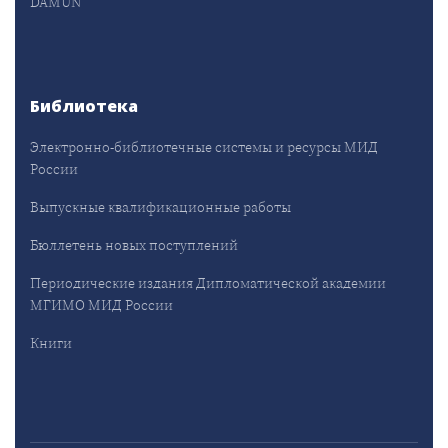
DAMUN
Библиотека
Электронно-библиотечные системы и ресурсы МИД
России
Выпускные квалификационные работы
Бюллетень новых поступлений
Периодические издания Дипломатической академии
МГИМО МИД России
Книги