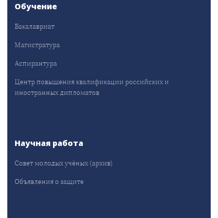
Обучение
Бакалавриат
Магистратура
Аспирантура
Центр повышения квалификации российских и
иностранных дипломатов
Научная работа
Совет молодых учёных (архив)
Объявления о защите