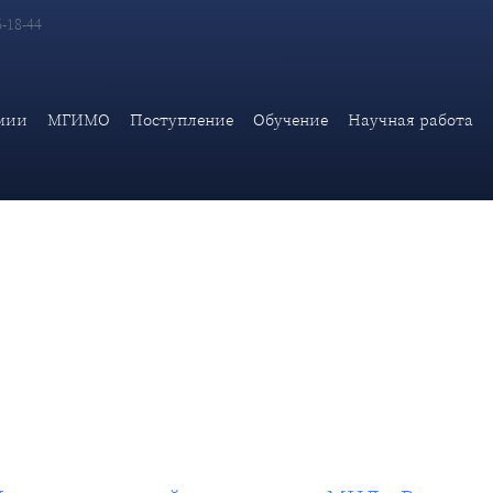
6-18-44
ктора Дипломатической академии МИД России О.Г.Карповича "
мии
МГИМО
Поступление
Обучение
Научная работа