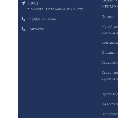
Студенче
119021
МГИМО 
г. Москва , Остоженка, д.53/2 стр.1
История
+7 (499) 246-18-44
Музей ме
Контакты
этикета и
Контакт
Отзывы и
Академия
Сведения
организа
Противод
Недостов
Политика