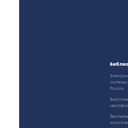
Библи
Электрон
системы 
России
Выпускн
квалифи
Бюллетен
поступл