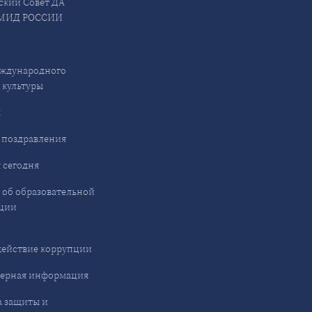
ский Совет ДА
МИД РОССИИ
ждународного
 культуры
ы
 поздравления
 сегодня
 об образовательной
ции
ействие коррупции
ерная информация
 защиты и