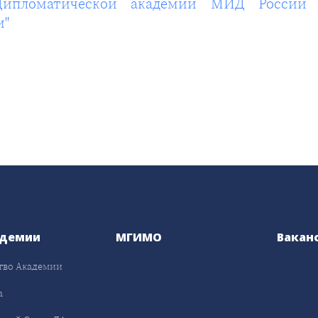
ипломатической академии МИД России О.
и"
адемии
МГИМО
Вакан
тво Академии
а