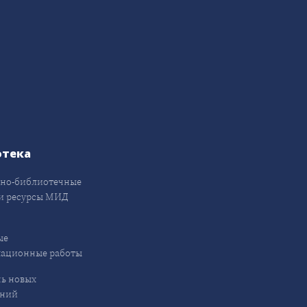
отека
но-библиотечные
и ресурсы МИД
ые
кационные работы
ь новых
ений