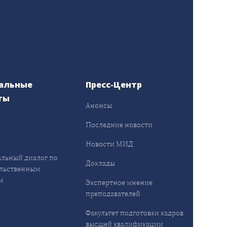
альные
Пресс-Центр
ты
Анонсы
ы
Последние новости
Новости МИД
льный диалог по
Доклады
льственным
м
Экспертное мнение
преподавателей
Факультет подготовки кадров
высшей квалификации