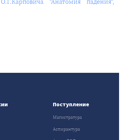
Г.Карповича "Анатомия падения",
сии
Поступление
Магистратура
Аспирантура