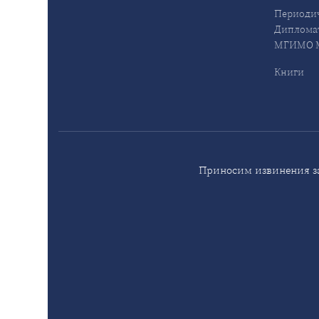
Периодич
Дипломат
МГИМО М
Книги
Приносим извинения за