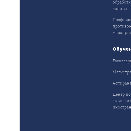
обработк
данных
Профила
противо
меропри
Обуче
Бакалавр
Магистра
Аспирант
Центр п
квалифик
иностран