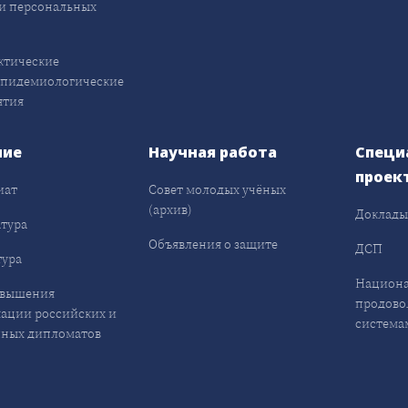
и персональных
ктические
эпидемиологические
ятия
ние
Научная работа
Специ
проек
иат
Совет молодых учёных
(архив)
Доклад
тура
Объявления о защите
ДСП
ура
Национа
овышения
продово
ации российских и
система
ных дипломатов