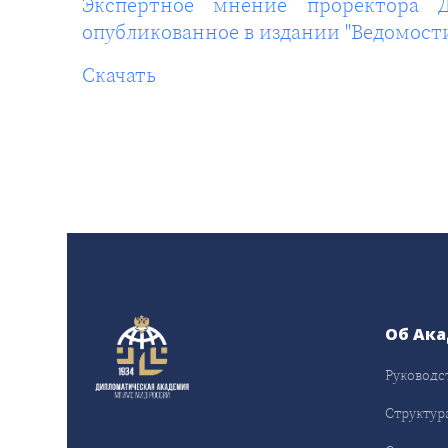
Экспертное мнение проректора Д
опубликованное в издании "Ведомост
Скачать
Об Ак
Руководс
Структур