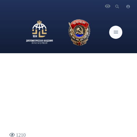
Главная
Новости и Мероприятия
Главный научный сотрудник ИАМП Дипломатической
академии МИД России Антон Гришанов в эфире телеканала
РБК прокомментировал ход российско-американских
переговоров и последние заявления Дональда Трампа
1210