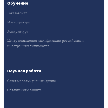
Обучение
Бакалавриат
Магистратура
Аспирантура
Центр повышения квалификации российских и
иностранных дипломатов
Научная работа
Совет молодых учёных (архив)
Объявления о защите