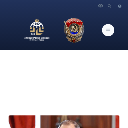
Главная
Новости и Мероприятия
Интервью Министра иностранных дел Российской
Федерации С.В.Лаврова американским блогерам М.Науфалу,
Л.Джонсону и Э.Наполитано