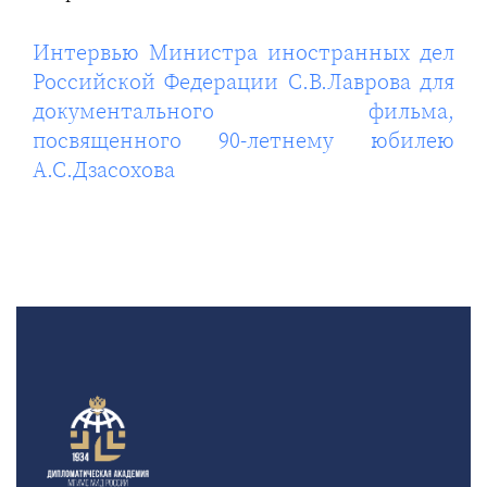
Интервью Министра иностранных дел
Российской Федерации С.В.Лаврова для
документального фильма,
посвященного 90-летнему юбилею
А.С.Дзасохова