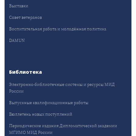
Выставки
Совет ветеранов
Воспитательная работа и молодёжная политика
DAMUN
Библиотека
Электронно-библиотечные системы и ресурсы МИД
России
Выпускные квалификационные работы
Бюллетень новых поступлений
Периодические издания Дипломатической академии
МГИМО МИД России