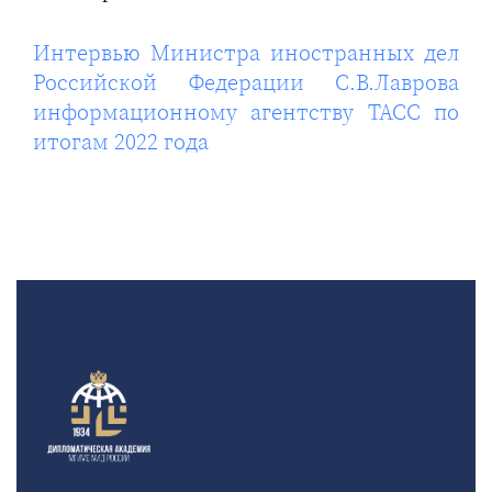
Интервью Министра иностранных дел
Российской Федерации С.В.Лаврова
информационному агентству ТАСС по
итогам 2022 года