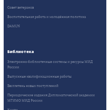
Совет ветеранов
Воспитательная работа и молодёжная политика
DAMUN
Библиотека
Электронно-библиотечные системы и ресурсы МИД
России
Выпускные квалификационные работы
Бюллетень новых поступлений
Периодические издания Дипломатической академии
МГИМО МИД России
Книги