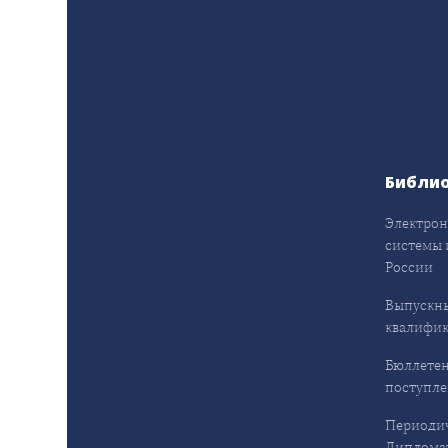
Библи
Электрон
системы 
России
Выпускн
квалифи
Бюллетен
поступл
Периодич
Дипломат