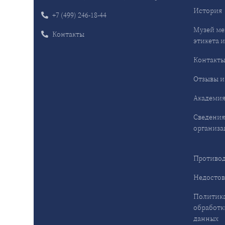
История
+7 (499) 246-18-44
Музей ме
Контакты
этикета и
Контакт
Отзывы и
Академия
Сведения
организа
Противод
Недостов
Политика
обработк
данных