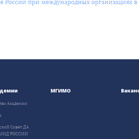
 России при международных организациях в В
адемии
МГИМО
Вакан
тво Академии
а
ский Совет ДА
МИД РОССИИ