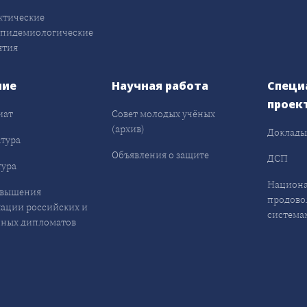
ктические
эпидемиологические
ятия
ние
Научная работа
Специ
проек
иат
Совет молодых учёных
(архив)
Доклад
тура
Объявления о защите
ДСП
ура
Национа
овышения
продово
ации российских и
система
ных дипломатов