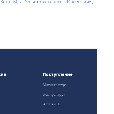
ене М.И.Ульянова газете «Известия»,
сии
Поступление
Магистратура
Аспирантура
Архив ДОД