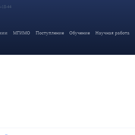
6-18-44
едставителя России при международных организациях в Вене М
мии
МГИМО
Поступление
Обучение
Научная работа