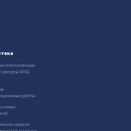
отека
но-библиотечные
и ресурсы МИД
ые
кационные работы
ь новых
ений
еские издания
ической академии