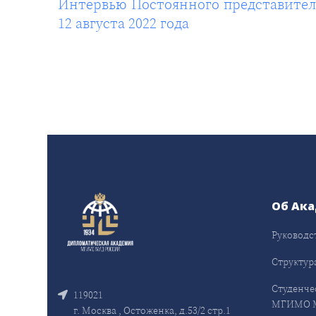
Интервью Постоянного представителя
12 августа 2022 года
Об Ак
Руководс
Структур
Студенче
119021
МГИМО 
г. Москва , Остоженка, д.53/2 стр.1