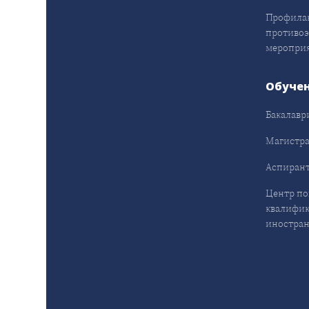
Профила
противо
меропри
Обуче
Бакалавр
Магистра
Аспирант
Центр п
квалифик
иностран