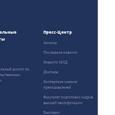
альные
Пресс-Центр
ты
Анонсы
ы
Последние новости
Новости МИД
льный диалог по
Доклады
льственным
м
Экспертное мнение
преподавателей
Факультет подготовки кадров
высшей квалификации
Выставки