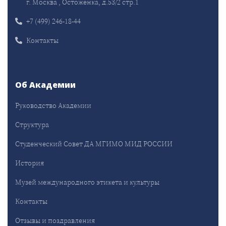
г. Москва , Остоженка, д.53/2 стр.1
+7 (499) 246-18-44
Контакты
Об Академии
Руководство Академии
Структура
Студенческий Совет ДА МГИМО МИД РОССИИ
История
Музей международного этикета и культуры
Контакты
Отзывы и поздравления