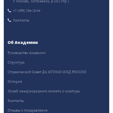
г. Москва , Остоженка, д.53/2 стр.1
+7 (499) 246-18-44
Контакты
Об Академии
Руководство Академии
Структура
Студенческий Совет ДА МГИМО МИД РОССИИ
История
Музей международного этикета и культуры
Контакты
Отзывы и поздравления