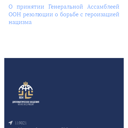
О принятии Генеральной Ассамблеей
ООН резолюции о борьбе с героизацией
нацизма
119021