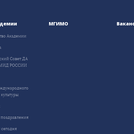
адемии
МГИМО
Вакан
тво Академии
а
ский Совет ДА
МИД РОССИИ
ждународного
 культуры
ы
 поздравления
 сегодня