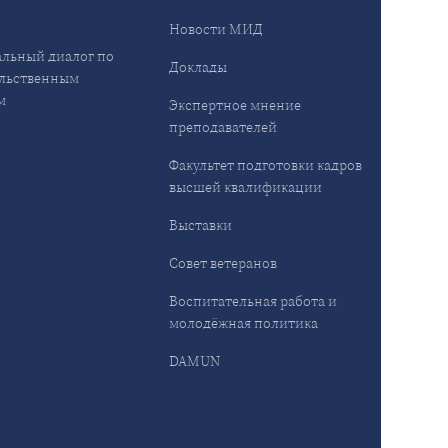
Новости МИД
льный диалог по
Доклады
льственным
м
Экспертное мнение
преподавателей
Факультет подготовки кадров
высшей квалификации
Выставки
Совет ветеранов
Воспитательная работа и
молодёжная политика
DAMUN