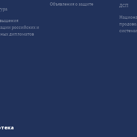
Объявления о защите
ДСП
ура
Национа
овышения
продово
ации российских и
система
ных дипломатов
отека