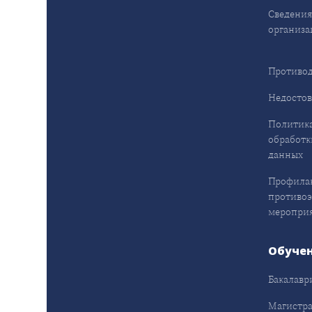
Сведения
организа
Противод
Недостов
Политика
обработк
данных
Профила
противо
меропри
Обуче
Бакалавр
Магистра