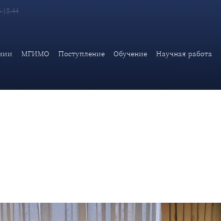
6-18-44
ической академии МИД России О.Г.Карповича с Министром тамо
мии
МГИМО
Поступление
Обучение
Научная работа