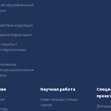
 об образовательной
ции
ействие коррупции
ерная информация
 защиты и
и персональных
ктические
эпидемиологические
ятия
ние
Научная работа
Специ
проек
иат
Совет молодых учёных
(архив)
Доклад
тура