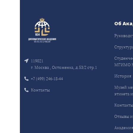
Об Ак
Руководс
Структур
Студенче
119021
МГИМО 
г. Москва , Остоженка, д.53/2 стр.1
История
+7 (499) 246-18-44
Музей ме
Контакты
этикета и
Контакт
Отзывы и
Академия