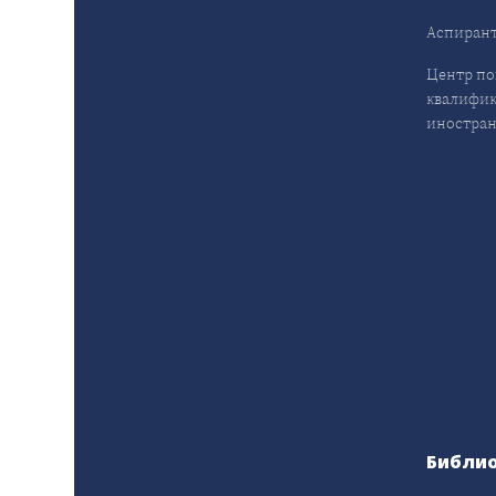
Аспирант
Центр п
квалифик
иностран
Библи