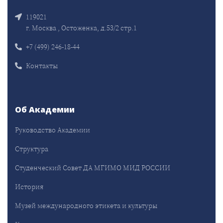
119021
г. Москва , Остоженка, д.53/2 стр.1
+7 (499) 246-18-44
Контакты
Об Академии
Руководство Академии
Структура
Студенческий Совет ДА МГИМО МИД РОССИИ
История
Музей международного этикета и культуры