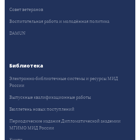
Совет ветеранов
Воспитательная работа и молодёжная политика
DAMUN
Библиотека
Электронно-библиотечные системы и ресурсы МИД
России
Выпускные квалификационные работы
Бюллетень новых поступлений
Периодические издания Дипломатической академии
МГИМО МИД России
Книги