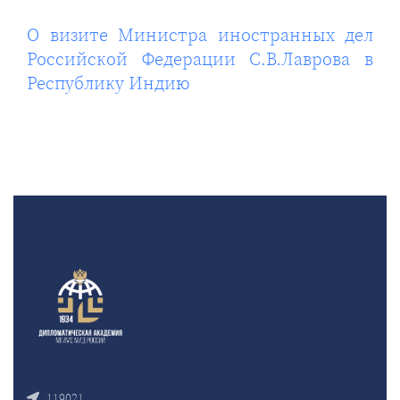
О визите Министра иностранных дел
Российской Федерации С.В.Лаврова в
Республику Индию
119021