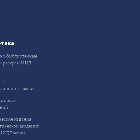
отека
но-библиотечные
и ресурсы МИД
ые
кационные работы
ь новых
ений
еские издания
ической академии
ИД России