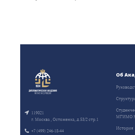
Об Ак
Руководс
Структур
Студенче
119021
МГИМО 
г. Москва , Остоженка, д.53/2 стр.1
История
+7 (499) 246-18-44