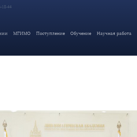
6-18-44
научной работе О.Г.Карповича с делегацией научных экспертов
мии
МГИМО
Поступление
Обучение
Научная работа