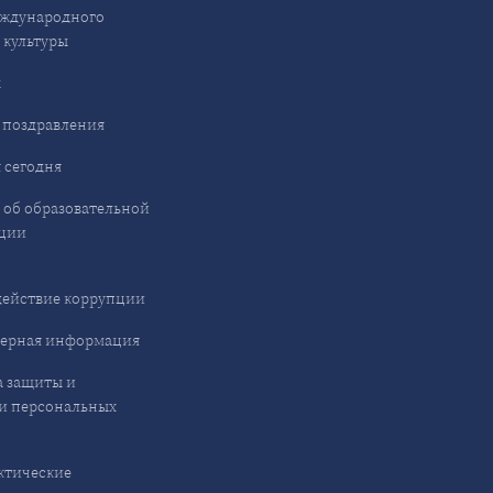
ждународного
 культуры
ы
 поздравления
 сегодня
 об образовательной
ции
ействие коррупции
ерная информация
 защиты и
и персональных
ктические