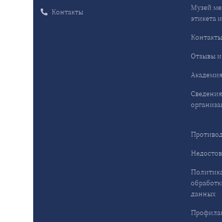
Музей ме
Контакты
этикета и
Контакт
Отзывы и
Академия
Сведения
организа
Противод
Недостов
Политика
обработк
данных
Профила