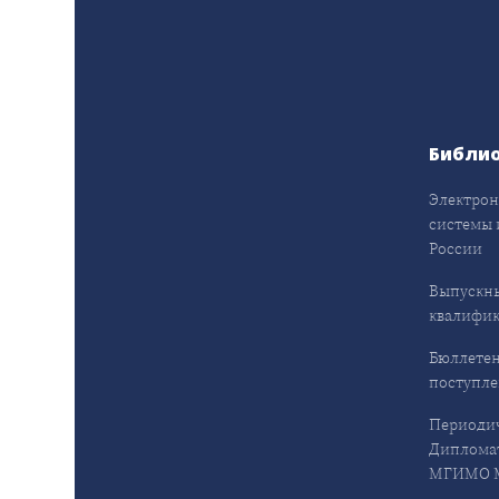
Библи
Электрон
системы 
России
Выпускн
квалифи
Бюллетен
поступл
Периодич
Дипломат
МГИМО М