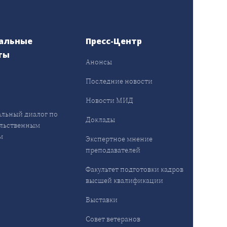
альные
Пресс-Центр
ты
Анонсы
ы
Последние новости
Новости МИД
льный диалог по
Доклады
льственным
м
Экспертное мнение
преподавателей
Факультет подготовки кадров
высшей квалификации
Выставки
Совет ветеранов