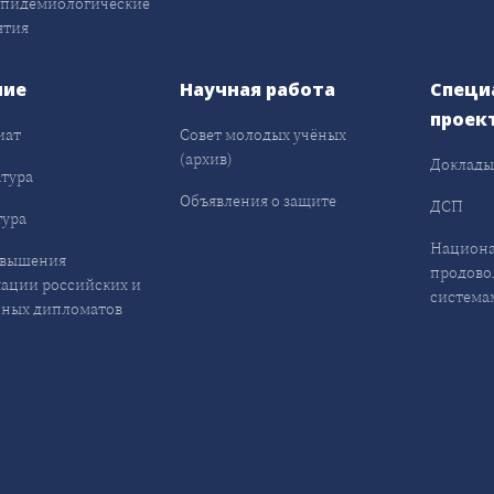
эпидемиологические
ятия
ние
Научная работа
Специ
проек
иат
Совет молодых учёных
(архив)
Доклад
тура
Объявления о защите
ДСП
ура
Национа
овышения
продово
ации российских и
система
ных дипломатов