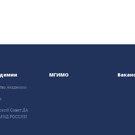
адемии
МГИМО
Вакан
тво Академии
а
ский Совет ДА
МИД РОССИИ