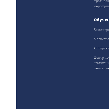
противо
меропри
Обуче
Бакалавр
Магистра
Аспирант
Центр п
квалифик
иностран