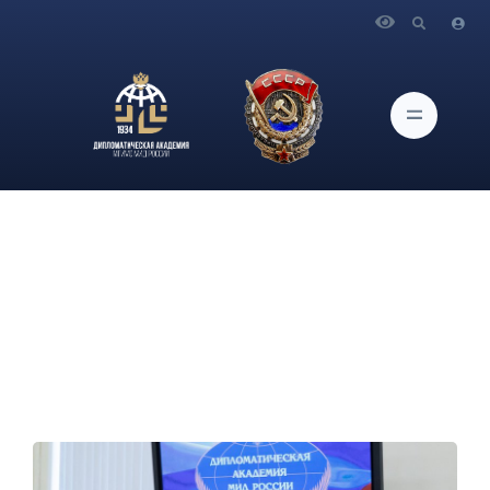
Главная
Новости и Мероприятия
О выступлении Посла по особым поручениям МИД
России, су-шерпы России в БРИКС П.Р.Князева в
Дипломатической академии МИД России