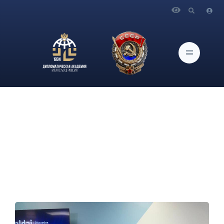
Главная
Новости и Мероприятия
Об участии Ректора Дипломатической академии МИД
России А.В.Яковенко во встрече Международного
дискуссионного клуба «Валдай»