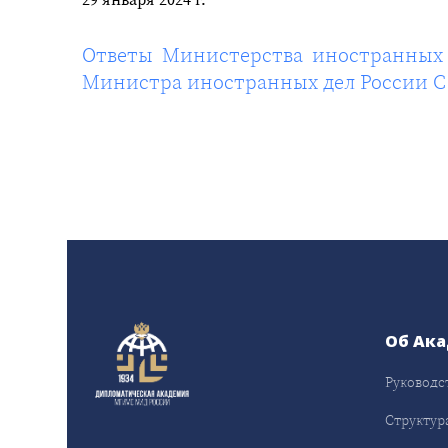
Ответы Министерства иностранных 
Министра иностранных дел России С.
Об Ак
Руководс
Структур