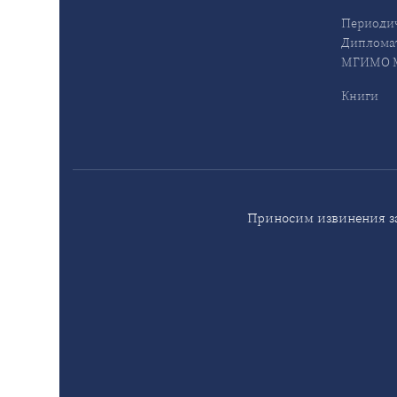
Периодич
Дипломат
МГИМО М
Книги
Приносим извинения за