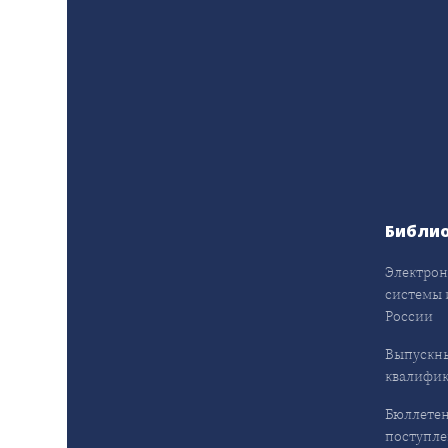
Библи
Электрон
системы 
России
Выпускн
квалифи
Бюллетен
поступл