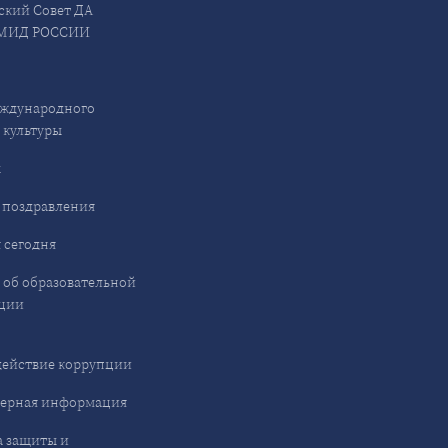
ский Совет ДА
МИД РОССИИ
ждународного
 культуры
ы
 поздравления
 сегодня
 об образовательной
ции
ействие коррупции
ерная информация
 защиты и