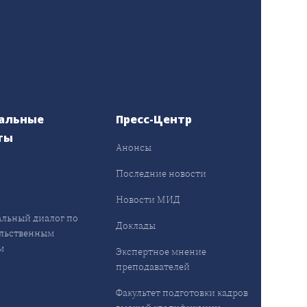
альные
Пресс-Центр
ты
Анонсы
ы
Последние новости
Новости МИД
льный диалог по
Доклады
льственным
м
Экспертное мнение
преподавателей
Факультет подготовки кадров