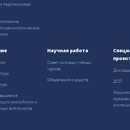
и персональных
ктические
эпидемиологические
ятия
ние
Научная работа
Специ
проек
иат
Совет молодых учёных
(архив)
Доклад
тура
Объявления о защите
ДСП
ура
Национа
овышения
продово
ации российских и
система
ных дипломатов