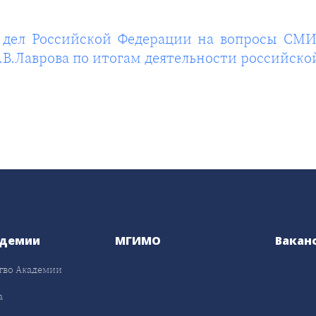
дел Российской Федерации на вопросы СМИ
В.Лаврова по итогам деятельности российской
адемии
МГИМО
Вакан
тво Академии
а