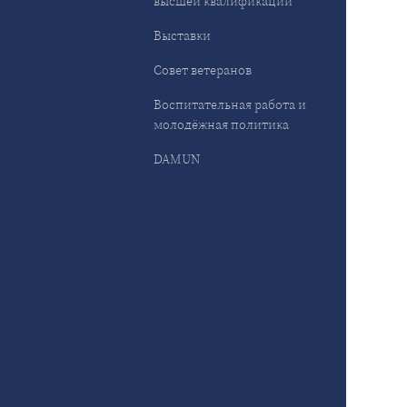
высшей квалификации
Выставки
Совет ветеранов
Воспитательная работа и
молодёжная политика
DAMUN