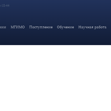
6-18-44
ии на вопросы СМИ, поступившие к пресс-конференции Министр
мии
МГИМО
Поступление
Обучение
Научная работа