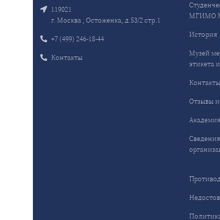
Студенче
119021
МГИМО 
г. Москва , Остоженка, д.53/2 стр.1
История
+7 (499) 246-18-44
Музей ме
Контакты
этикета и
Контакт
Отзывы и
Академия
Сведения
организа
Противод
Недостов
Политика