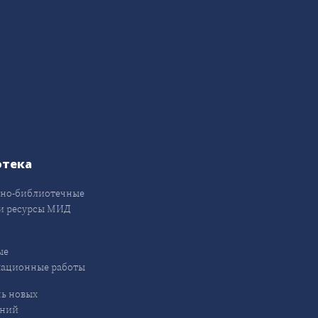
отека
но-библиотечные
и ресурсы МИД
ые
кационные работы
ь новых
ений