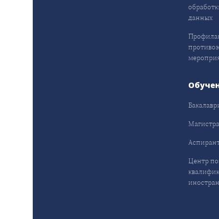
обработк
данных
Профила
противо
меропри
Обуче
Бакалавр
Магистра
Аспирант
Центр п
квалифик
иностран