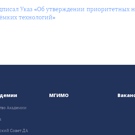
дписал Указ «Об утверждении приоритетных н
оёмких технологий»
адемии
МГИМО
Вакан
тво Академии
а
ский Совет ДА