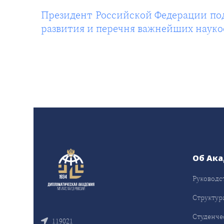
Президент Российской Федерации по
развития и перечня важнейших наук
Об Ак
Руководс
Структур
Студенче
119021