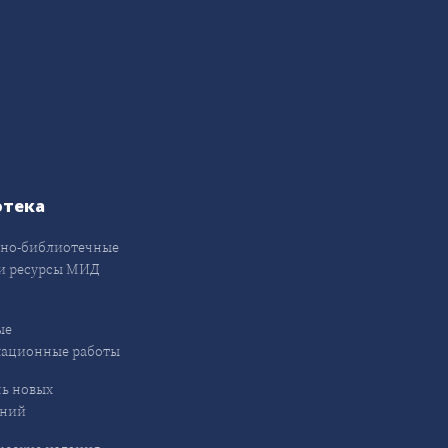
отека
но-библиотечные
и ресурсы МИД
ые
кационные работы
ь новых
ений