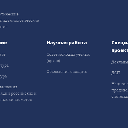
ктические
эпидемиологические
ятия
ние
Научная работа
Специ
проек
иат
Совет молодых учёных
(архив)
Доклад
тура
Объявления о защите
ДСП
ура
Национа
овышения
продово
ации российских и
система
ных дипломатов