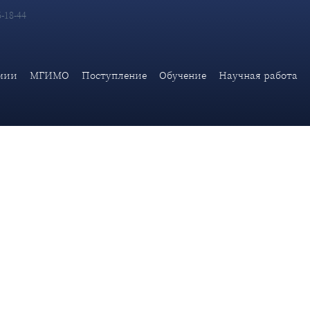
6-18-44
дении приоритетных направлений научно-технологического раз
мии
МГИМО
Поступление
Обучение
Научная работа