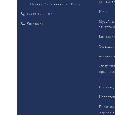
МГИМО 
г. Москва , Остоженка, д.53/2 стр.1
История
+7 (499) 246-18-44
Музей ме
Контакты
этикета и
Контакт
Отзывы и
Академия
Сведения
организа
Противод
Недостов
Политика
обработк