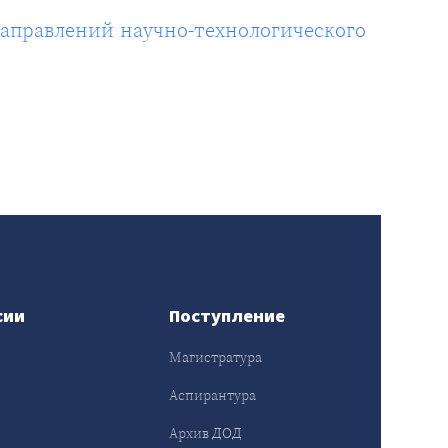
аправлений научно-технологического
сии
Поступление
Магистратура
Аспирантура
Архив ДОД