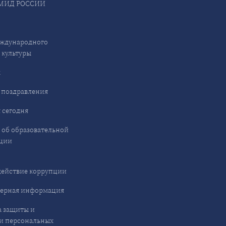
МИД РОССИИ
ждународного
 культуры
ы
 поздравления
 сегодня
 об образовательной
ции
ействие коррупции
ерная информация
 защиты и
и персональных