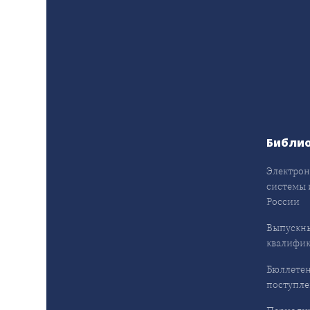
Библи
Электрон
системы 
России
Выпускн
квалифи
Бюллетен
поступл