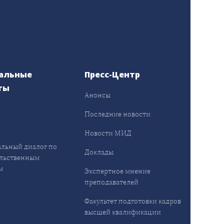
альные
Пресс-Центр
ты
Анонсы
ы
Последние новости
Новости МИД
льный диалог по
Доклады
льственным
м
Экспертное мнение
преподавателей
Факультет подготовки кадров
высшей квалификации