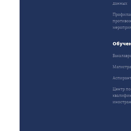
данных
Профила
противо
меропри
Обуче
Бакалавр
Магистра
Аспирант
Центр п
квалифик
иностран