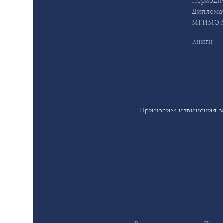
Периодич
Дипломат
МГИМО М
Книги
Приносим извинения за