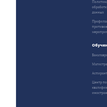
Политика
обработк
данных
Профила
противо
меропри
Обуче
Бакалавр
Магистра
Аспирант
Центр п
квалифик
иностран