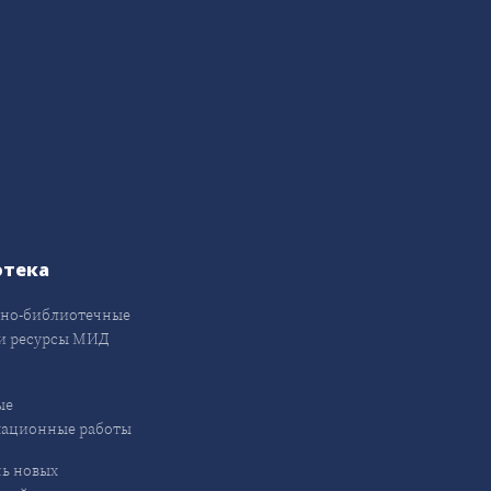
отека
но-библиотечные
и ресурсы МИД
ые
кационные работы
ь новых