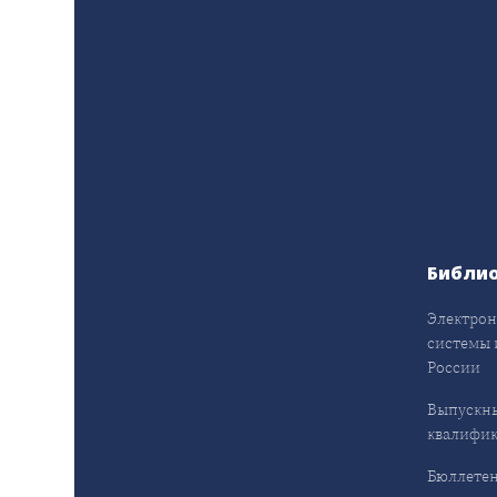
Библи
Электрон
системы 
России
Выпускн
квалифи
Бюллетен