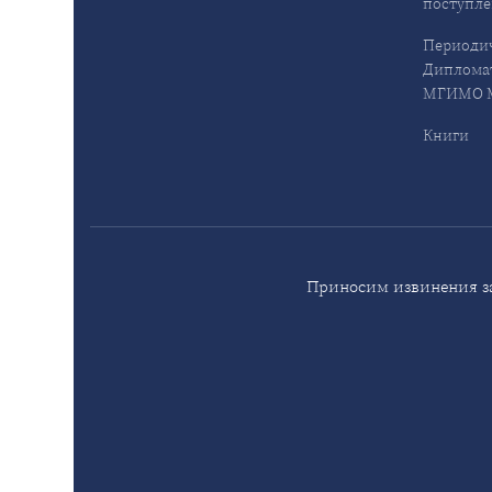
поступл
Периодич
Дипломат
МГИМО М
Книги
Приносим извинения за