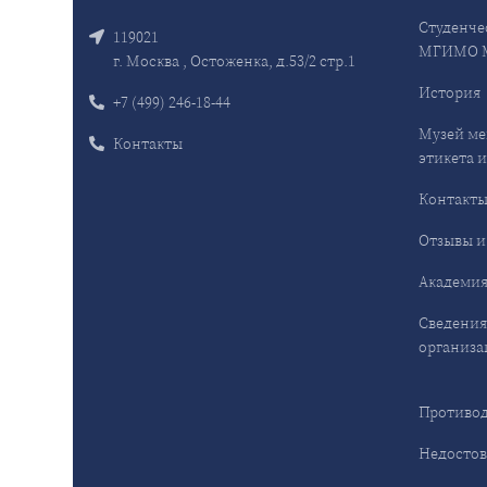
Студенче
119021
МГИМО 
г. Москва , Остоженка, д.53/2 стр.1
История
+7 (499) 246-18-44
Музей ме
Контакты
этикета и
Контакт
Отзывы и
Академия
Сведения
организа
Противод
Недостов