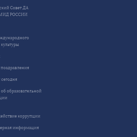
ский Совет ДА
МИД РОССИИ
ждународного
 культуры
ы
 поздравления
 сегодня
 об образовательной
ции
ействие коррупции
ерная информация