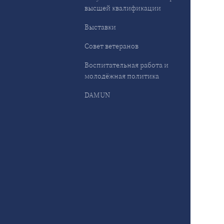
высшей квалификации
Выставки
Совет ветеранов
Воспитательная работа и
молодёжная политика
DAMUN