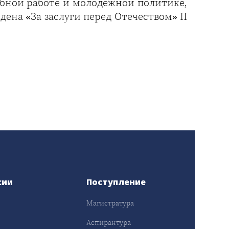
бной работе и молодёжной политике,
ена «За заслуги перед Отечеством» II
сии
Поступление
Магистратура
Аспирантура