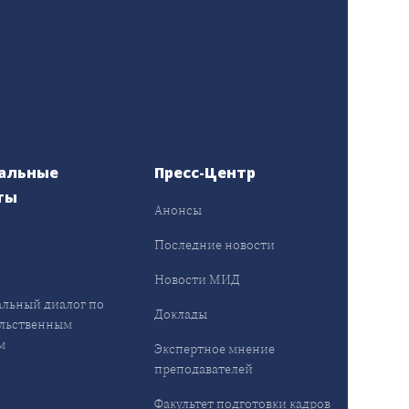
альные
Пресс-Центр
ты
Анонсы
ы
Последние новости
Новости МИД
льный диалог по
Доклады
льственным
м
Экспертное мнение
преподавателей
Факультет подготовки кадров