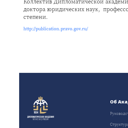
Коллектив Дипломатической академи
доктора юридических наук, профессор
степени.
http://publication.pravo.gov.ru/
Об Ак
Руководс
Структур