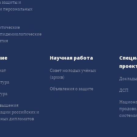
 защиты и
и персональных
ктические
эпидемиологические
ятия
ние
Научная работа
Специ
проек
иат
Совет молодых учёных
(архив)
Доклад
тура
Объявления о защите
ДСП
ура
Национа
овышения
продово
ации российских и
система
ных дипломатов