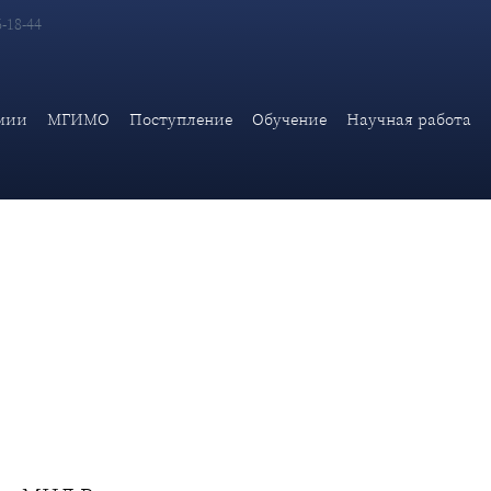
6-18-44
агражден медалью ордена «За заслуги перед Отечеством» II сте
мии
МГИМО
Поступление
Обучение
Научная работа