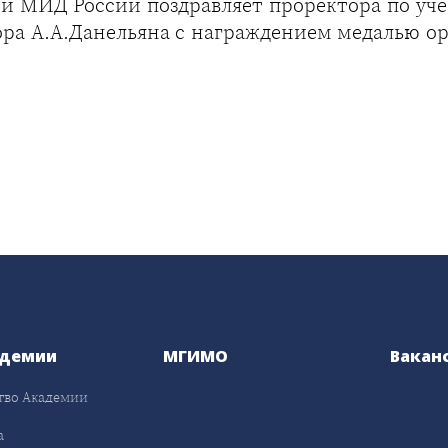
и МИД России поздравляет проректора по уче
а А.А.Данельяна с награждением медалью орд
адемии
МГИМО
Вакан
тво Академии
а