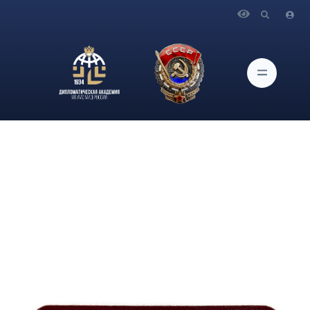
Главная
Новости и Мероприятия
Проректор, декан факультета повышения квалификации
Дипломатической академии МИД России М.Г.Троянский
награжден Союзом ветеранов Анголы памятной медалью
«100 лет со дня рождения А.Нето»