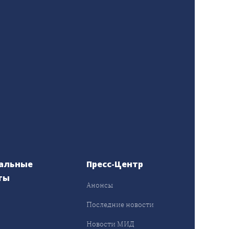
альные
Пресс-Центр
ты
Анонсы
ы
Последние новости
Новости МИД