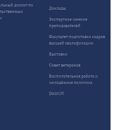
льный диалог по
Доклады
льственным
м
Экспертное мнение
преподавателей
Факультет подготовки кадров
высшей квалификации
Выставки
Совет ветеранов
Воспитательная работа и
молодёжная политика
DAMUN