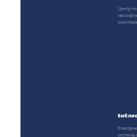
Центр п
квалифик
иностран
Библи
Электрон
системы 