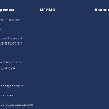
адемии
МГИМО
Вакан
тво Академии
а
ский Совет ДА
МИД РОССИИ
ждународного
 культуры
ы
 поздравления
 сегодня
 об образовательной