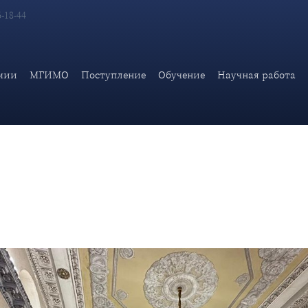
6-18-44
 учебной работе и молодежной политике А.А.Данельяна в 37-м 
мии
МГИМО
Поступление
Обучение
Научная работа