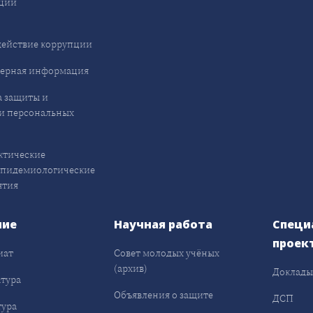
ции
ействие коррупции
ерная информация
 защиты и
и персональных
ктические
эпидемиологические
ятия
ние
Научная работа
Специ
проек
иат
Совет молодых учёных
(архив)
Доклад
тура
Объявления о защите
ДСП
ура