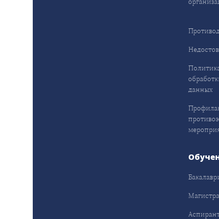
организа
Противод
Недостов
Политика
обработк
данных
Профила
противо
меропри
Обуче
Бакалавр
Магистра
Аспирант