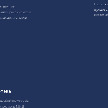
Национа
овышения
продово
ации российских и
система
ных дипломатов
отека
но-библиотечные
и ресурсы МИД