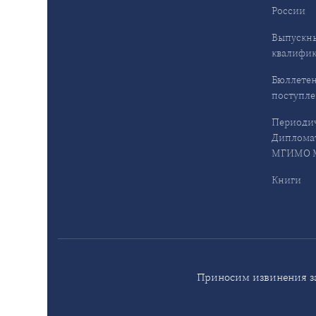
России
Выпускн
квалифи
Бюллетен
поступл
Периодич
Дипломат
МГИМО М
Книги
Приносим извинения за