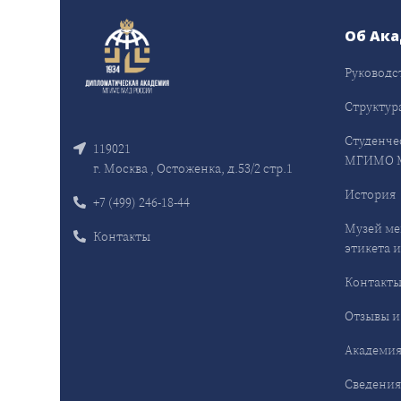
Об Ак
Руководс
Структур
Студенче
119021
МГИМО 
г. Москва , Остоженка, д.53/2 стр.1
История
+7 (499) 246-18-44
Музей ме
Контакты
этикета и
Контакт
Отзывы и
Академия
Сведения