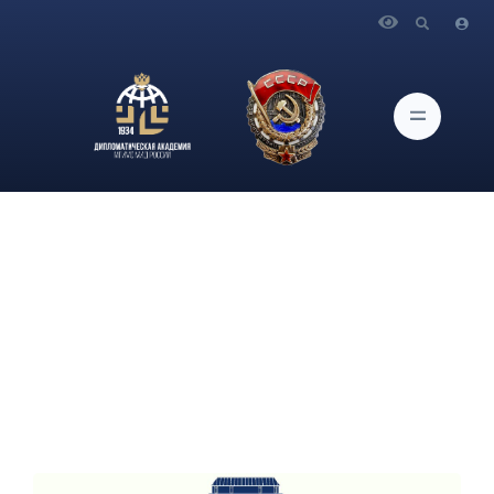
Главная
Новости и Мероприятия
С 25 по 28 октября состоится Первый Всероссийский
Форум студентов-международников на тему: «Внешняя
политика России и будущее развитие международных
отношений».