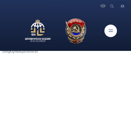
Главная
Новости и Мероприятия
Советник директора Института актуальных
международных проблем Дипломатической академии МИД
России Ю.Я.Белобров выступил на V «Медиафоруме-2022 (г.
Ярославль): свобода журналистики в контексте прав
человека, новых технологий и международной
информационной