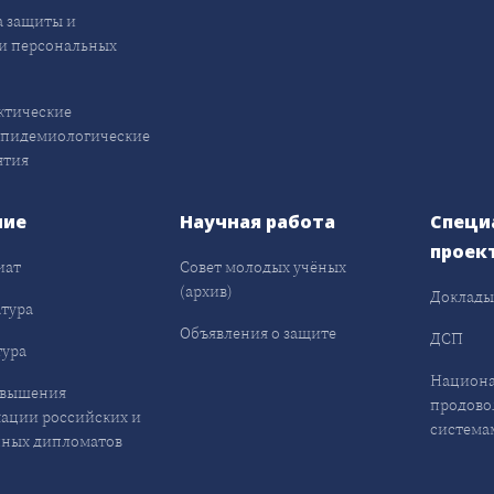
 защиты и
и персональных
ктические
эпидемиологические
ятия
ние
Научная работа
Специ
проек
иат
Совет молодых учёных
(архив)
Доклад
тура
Объявления о защите
ДСП
ура
Национа
овышения
продово
ации российских и
система
ных дипломатов