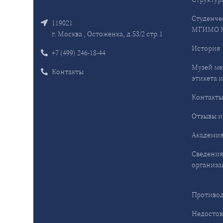
Студенче
119021
МГИМО 
г. Москва , Остоженка, д.53/2 стр.1
История
+7 (499) 246-18-44
Музей ме
Контакты
этикета и
Контакт
Отзывы и
Академия
Сведения
организа
Противод
Недостов