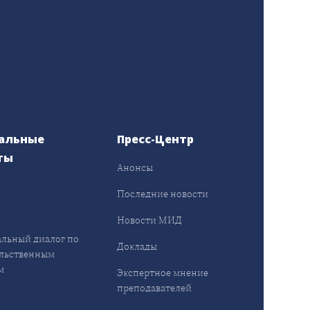
альные
Пресс-Центр
ты
Анонсы
ы
Последние новости
Новости МИД
льный диалог по
Доклады
льственным
м
Экспертное мнение
преподавателей