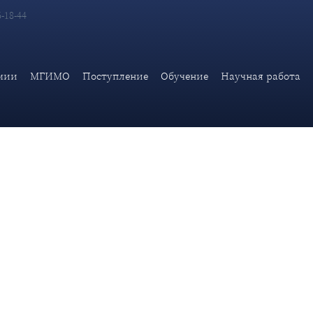
6-18-44
дерации в США А.И.Антонова «В новой стратегии нацбезопасн
мии
МГИМО
Поступление
Обучение
Научная работа