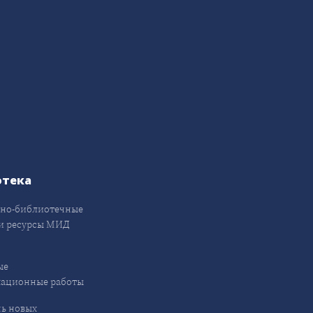
отека
но-библиотечные
и ресурсы МИД
ые
кационные работы
ь новых