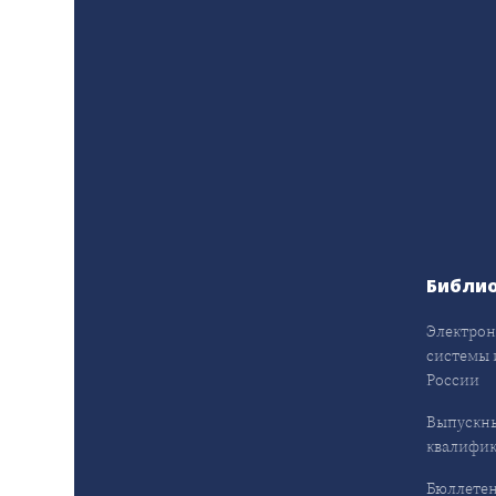
Библи
Электрон
системы 
России
Выпускн
квалифи
Бюллетен