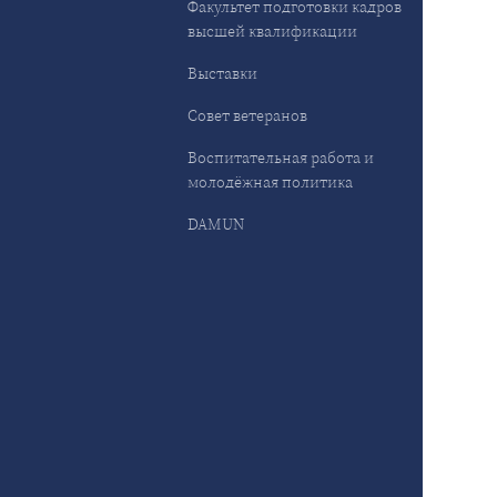
Факультет подготовки кадров
высшей квалификации
Выставки
Совет ветеранов
Воспитательная работа и
молодёжная политика
DAMUN