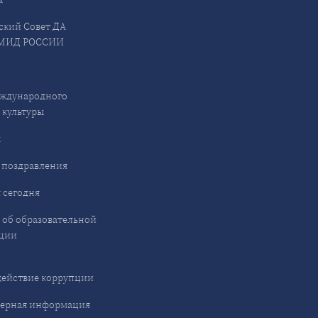
ский Совет ДА
МИД РОССИИ
ждународного
 культуры
ы
 поздравления
 сегодня
 об образовательной
ции
ействие коррупции
ерная информация