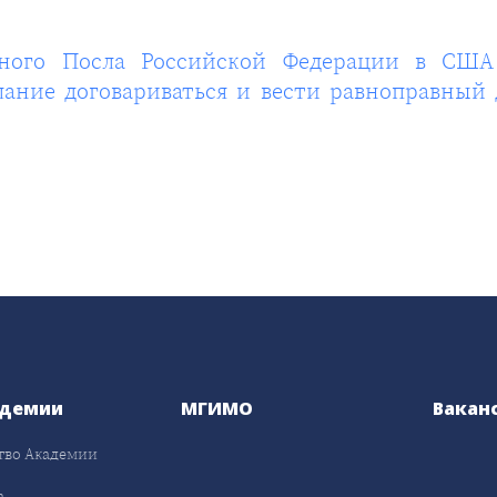
ного Посла Российской Федерации в США
ание договариваться и вести равноправный д
адемии
МГИМО
Вакан
тво Академии
а