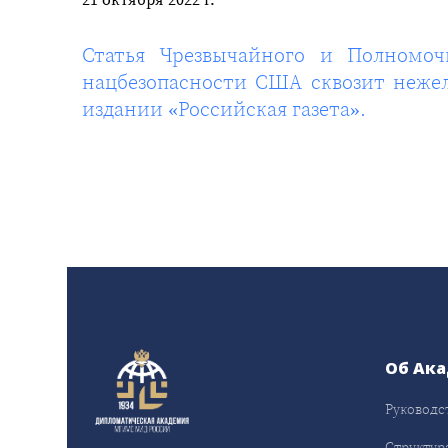
Статья Чрезвычайного и Полномоч
нацбезопасности США сквозит нежел
издании «Российская газета».
Об Ак
Руководс
Структур