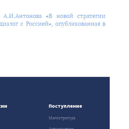
 А.И.Антонова «В новой стратегии
иалог с Россией», опубликованная в
сии
Поступление
Магистратура
Аспирантура