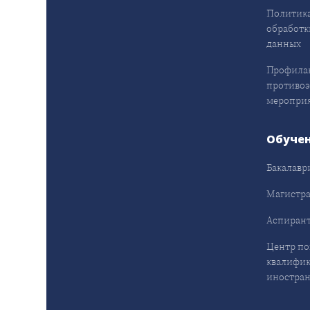
Политика
обработк
данных
Профила
противо
меропри
Обуче
Бакалавр
Магистра
Аспирант
Центр п
квалифик
иностран