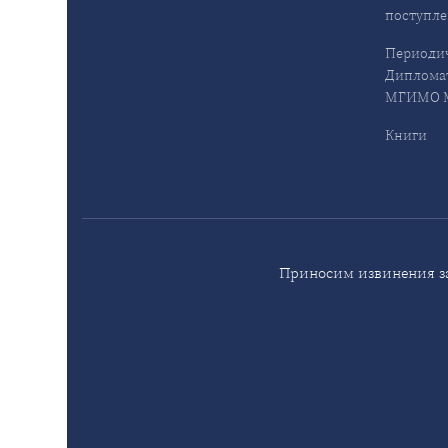
поступл
Периодич
Дипломат
МГИМО М
Книги
Приносим извинения за