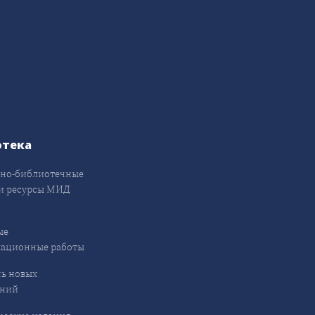
отека
но-библиотечные
и ресурсы МИД
ые
кационные работы
ь новых
ений