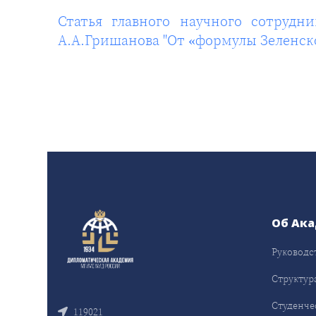
Статья главного научного сотруд
А.А.Гришанова "От «формулы Зеленско
Об Ак
Руководс
Структур
Студенче
119021