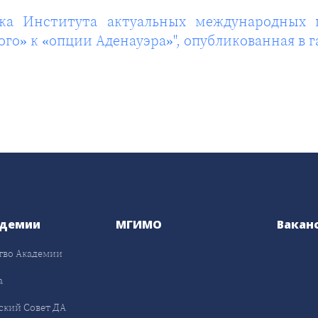
ника Института актуальных международны
го» к «опции Аденауэра»", опубликованная в г
адемии
МГИМО
Вакан
тво Академии
а
ский Совет ДА