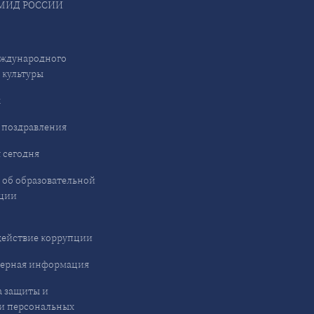
МИД РОССИИ
ждународного
 культуры
ы
 поздравления
 сегодня
 об образовательной
ции
ействие коррупции
ерная информация
 защиты и
и персональных