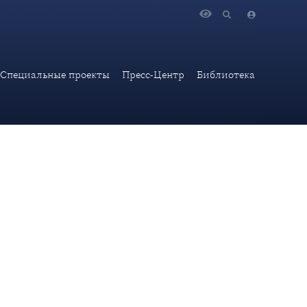
ова "От «формулы Зеленского» к «опции Аденауэра»"
Специальные проекты
Пресс-Центр
Библиотека