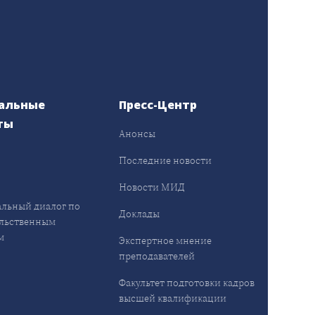
альные
Пресс-Центр
ты
Анонсы
ы
Последние новости
Новости МИД
льный диалог по
Доклады
льственным
м
Экспертное мнение
преподавателей
Факультет подготовки кадров
высшей квалификации