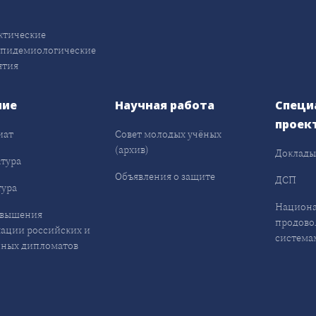
ктические
эпидемиологические
ятия
ние
Научная работа
Специ
проек
иат
Совет молодых учёных
(архив)
Доклад
тура
Объявления о защите
ДСП
ура
Национа
овышения
продово
ации российских и
система
ных дипломатов