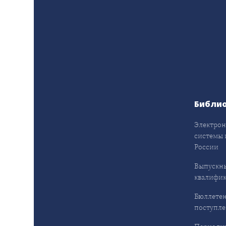
Библи
Электрон
системы 
России
Выпускн
квалифи
Бюллетен
поступл