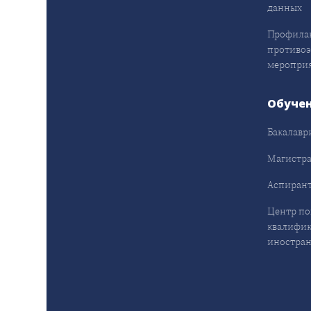
данных
Профила
противо
меропри
Обуче
Бакалавр
Магистра
Аспирант
Центр п
квалифик
иностран