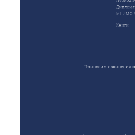
Периодич
Дипломат
МГИМО М
Книги
Приносим извинения за