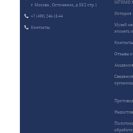
МГИМО 
г. Москва , Остоженка, д.53/2 стр.1
История
+7 (499) 246-18-44
Музей ме
Контакты
этикета и
Контакт
Отзывы и
Академия
Сведения
организа
Противод
Недостов
Политика
обработк