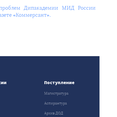
х проблем Дипакадемии МИД России
азете «Коммерсант».
сии
Поступление
Магистратура
Аспирантура
Архив ДОД