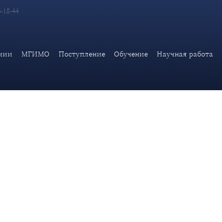
6-18-44
ых международных проблем Дипакадемии МИД России А.А.Гришан
мии
МГИМО
Поступление
Обучение
Научная работа