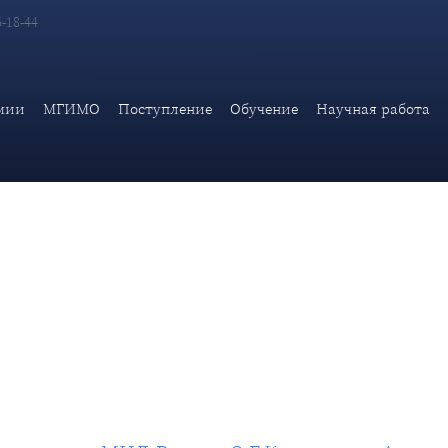
6-18-44
матической академии МИД России О.Г.Карповича «Анатомия евр
мии
МГИМО
Поступление
Обучение
Научная работа