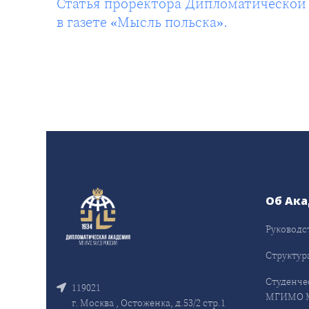
Статья проректора Дипломатической
в газете «Мысль польска».
Об Ак
Руководс
Структур
Студенче
119021
МГИМО 
г. Москва , Остоженка, д.53/2 стр.1