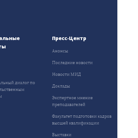
альные
Пресс-Центр
ты
Анонсы
ы
Последние новости
Новости МИД
льный диалог по
Доклады
льственным
м
Экспертное мнение
преподавателей
Факультет подготовки кадров
высшей квалификации
Выставки