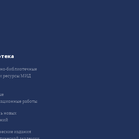
отека
но-библиотечные
и ресурсы МИД
ые
кационные работы
ь новых
ений
еские издания
ической академии