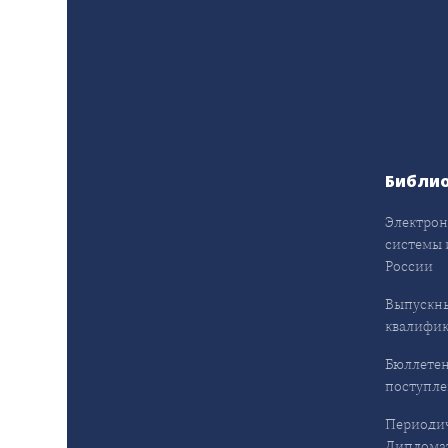
Библи
Электрон
системы 
России
Выпускн
квалифи
Бюллетен
поступл
Периодич
Дипломат