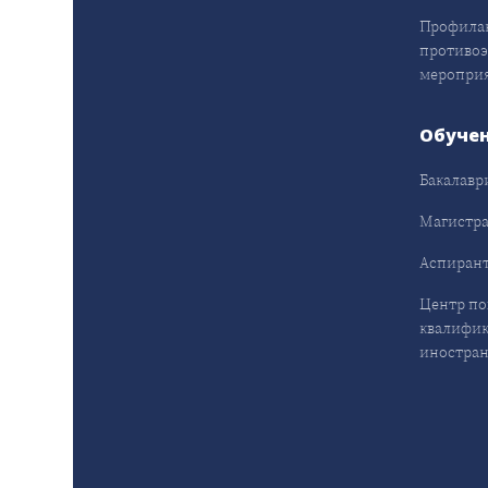
Профила
противо
меропри
Обуче
Бакалавр
Магистра
Аспирант
Центр п
квалифик
иностран