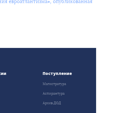
ия евроатлантизма», опубликованная
сии
Поступление
Магистратура
Аспирантура
Архив ДОД