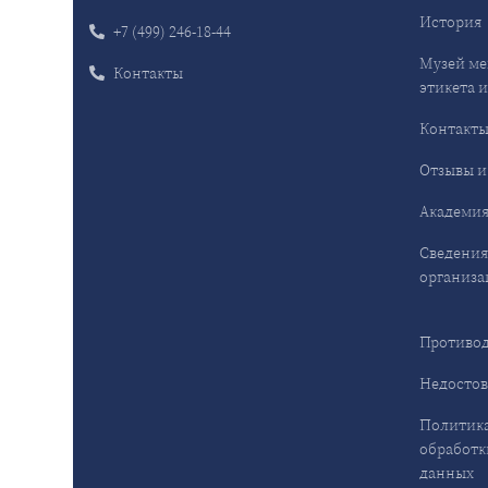
История
+7 (499) 246-18-44
Музей ме
Контакты
этикета и
Контакт
Отзывы и
Академия
Сведения
организа
Противод
Недостов
Политика
обработк
данных