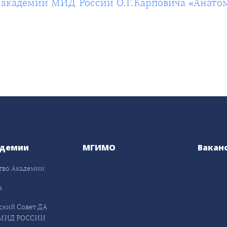
 академии МИД России О.Г.Карповича «Анатом
адемии
МГИМО
Вакан
тво Академии
а
ский Совет ДА
МИД РОССИИ