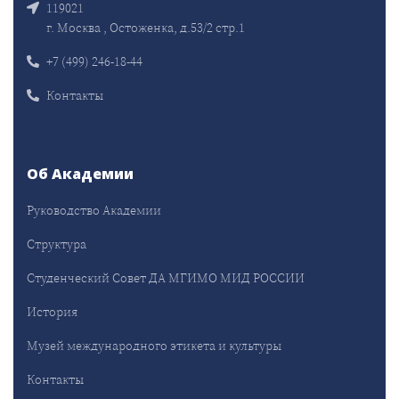
119021
г. Москва , Остоженка, д.53/2 стр.1
+7 (499) 246-18-44
Контакты
Об Академии
Руководство Академии
Структура
Студенческий Совет ДА МГИМО МИД РОССИИ
История
Музей международного этикета и культуры
Контакты