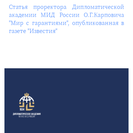
Статья проректора Дипломатической
академии МИД России О.Г.Карповича
"Мир с гарантиями", опубликованная в
газете "Известия"