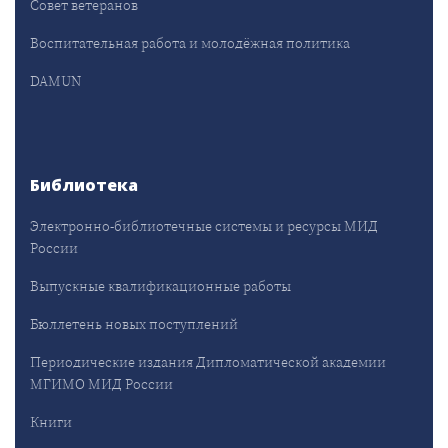
Совет ветеранов
Воспитательная работа и молодёжная политика
DAMUN
Библиотека
Электронно-библиотечные системы и ресурсы МИД
России
Выпускные квалификационные работы
Бюллетень новых поступлений
Периодические издания Дипломатической академии
МГИМО МИД России
Книги