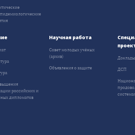
ктические
эпидемиологические
ятия
ние
Научная работа
Специ
проек
иат
Совет молодых учёных
(архив)
Доклад
тура
Объявления о защите
ДСП
ура
Национа
овышения
продово
ации российских и
система
ных дипломатов