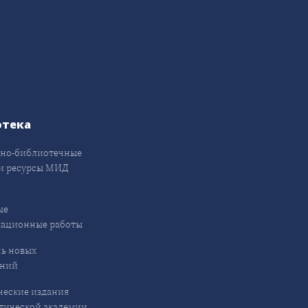
отека
но-библиотечные
и ресурсы МИД
ые
кационные работы
ь новых
ений
еские издания
ической академии