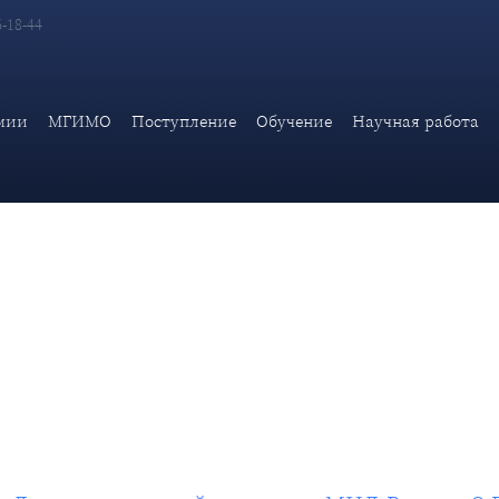
6-18-44
чной работе Дипломатической академии МИД России О.Г.Карпови
мии
МГИМО
Поступление
Обучение
Научная работа