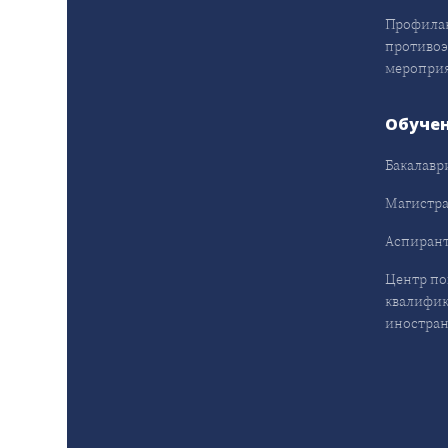
Профила
противо
меропри
Обуче
Бакалавр
Магистра
Аспирант
Центр п
квалифик
иностран