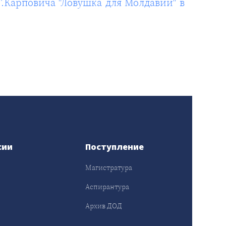
.Карповича "Ловушка для Молдавии" в
сии
Поступление
Магистратура
Аспирантура
Архив ДОД