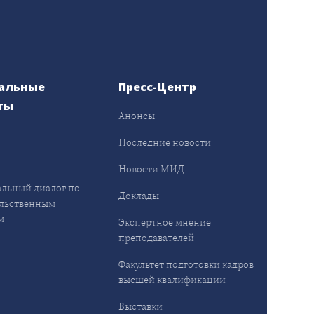
альные
Пресс-Центр
ты
Анонсы
ы
Последние новости
Новости МИД
льный диалог по
Доклады
льственным
м
Экспертное мнение
преподавателей
Факультет подготовки кадров
высшей квалификации
Выставки