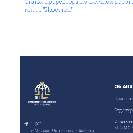
Статья проректора по научной работ
газете "Известия".
Об Ак
Руководс
Структур
Студенче
119021
МГИМО 
г. Москва , Остоженка, д.53/2 стр.1