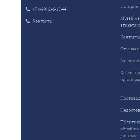
История
+7 (499) 246-18-44
Музей ме
Контакты
этикета и
Контакт
Отзывы и
Академия
Сведения
организа
Противод
Недостов
Политика
обработк
данных