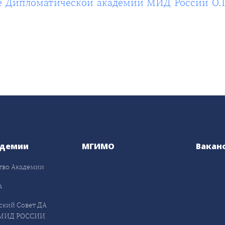
е Дипломатической академии МИД России О.Г
адемии
МГИМО
Вакан
тво Академии
а
ский Совет ДА
МИД РОССИИ