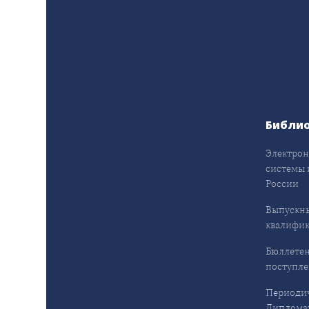
Библи
Электрон
системы 
России
Выпускн
квалифи
Бюллетен
поступл
Периодич
Дипломат