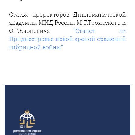
Статья проректоров Дипломатической
академии МИД России М.Г.Троянского и
О.Г.Карповича
"Станет ли
Приднестровье новой ареной сражений
гибридной войны"