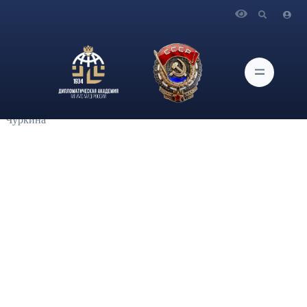
Главная
Новости и Мероприятия
Студентки 3 курса бакалавриата факультетов
«Международные отношения» и «Мировая экономика и
международное право» Дипломатической академии МИД
России О.Данилова и М.Гурьянова приняли участие в
Московской международной Модели ООН имени Виталия
Чуркина