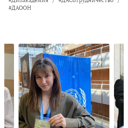
#Дипакадемия / #ДАСотрудничество /
#ДАООН