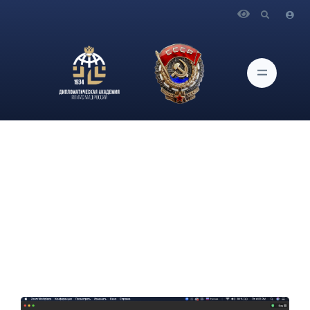
Главная
Новости и Мероприятия
Студенты магистратуры, обучающиеся по программе
"Международная безопасность и сотрудничество", приняли
участие в ситуационном анализе российско-американских
отношений со студентами Skidmore College (США)