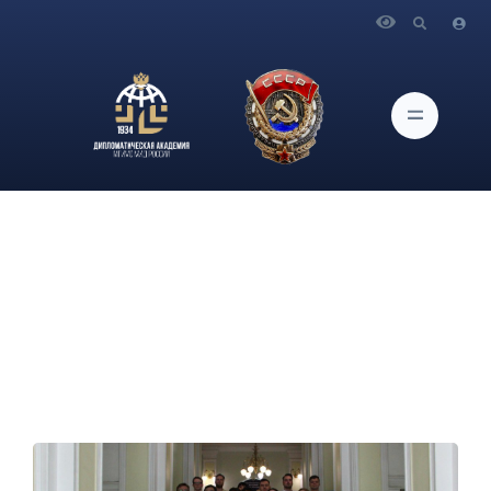
Главная
Новости и Мероприятия
В Дипломатической академии МИД России состоялась
торжественная церемония вручения дипломов выпускникам
магистратуры экономического факультета