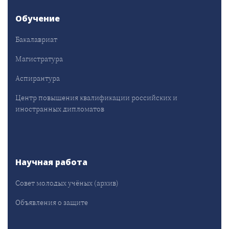
Обучение
Бакалавриат
Магистратура
Аспирантура
Центр повышения квалификации российских и
иностранных дипломатов
Научная работа
Совет молодых учёных (архив)
Объявления о защите