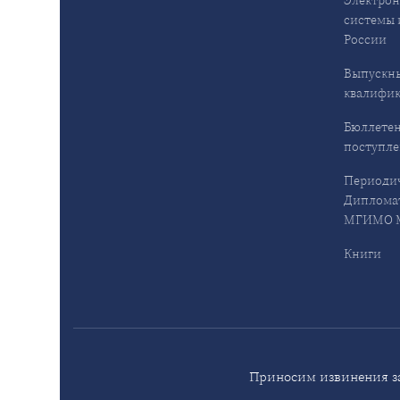
системы 
России
Выпускн
квалифи
Бюллетен
поступл
Периодич
Дипломат
МГИМО М
Книги
Приносим извинения за