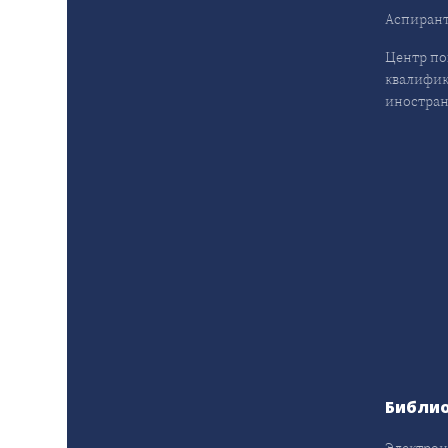
Аспирант
Центр п
квалифик
иностран
Библи
Электрон