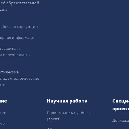
 об образовательной
ции
ействие коррупции
ерная информация
 защиты и
и персональных
ктические
эпидемиологические
ятия
ние
Научная работа
Специ
проек
иат
Совет молодых учёных
(архив)
Доклад
тура