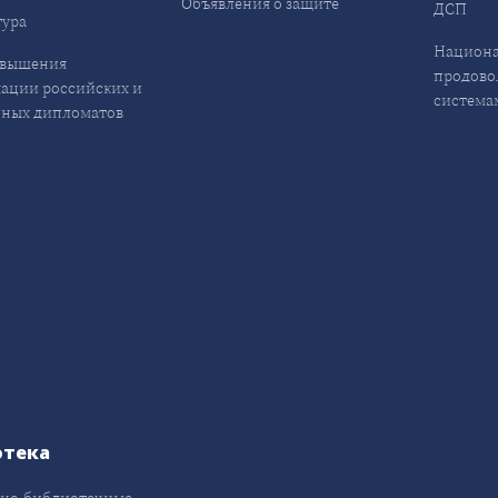
Объявления о защите
ДСП
ура
Национа
овышения
продово
ации российских и
система
ных дипломатов
отека
но-библиотечные