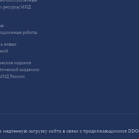
и ресурсы МИД
ые
кационные работы
ь новых
ений
еские издания
ической академии
ИД России
 медленную загрузку сайта в связи с продолжающимися DDOS