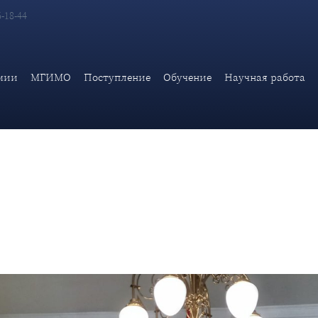
6-18-44
недельные курсы повышения квалификации по программе «Перег
мии
МГИМО
Поступление
Обучение
Научная работа