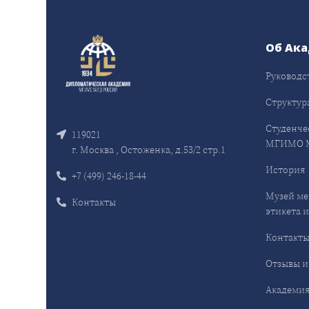
Об Ак
Руководс
Структур
Студенче
119021
МГИМО 
г. Москва , Остоженка, д.53/2 стр.1
История
+7 (499) 246-18-44
Музей ме
Контакты
этикета и
Контакт
Отзывы и
Академия