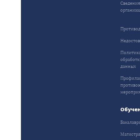
Сведения
организа
Противод
Недостов
Политика
обработк
данных
Профила
противо
меропри
Обуче
Бакалавр
Магистра