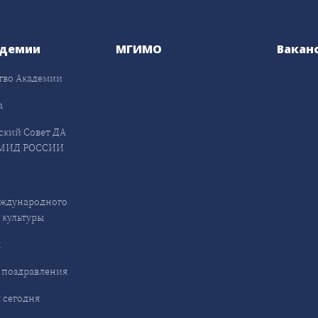
адемии
МГИМО
Вакан
тво Академии
а
ский Совет ДА
МИД РОССИИ
ждународного
 культуры
ы
 поздравления
 сегодня