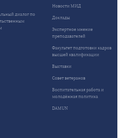
Новости МИД
льный диалог по
Доклады
льственным
м
Экспертное мнение
преподавателей
Факультет подготовки кадров
высшей квалификации
Выставки
Совет ветеранов
Воспитательная работа и
молодёжная политика
DAMUN