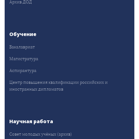
Архив ДОД
Обучение
Бакалавриат
Магистратура
Аспирантура
Центр повышения квалификации российских и
иностранных дипломатов
Научная работа
Совет молодых учёных (архив)