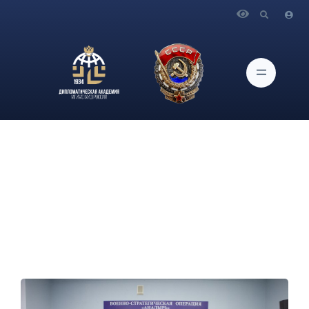
Главная
Новости и Мероприятия
В Музее Дипломатической академии МИД России
состоялось торжественное мероприятие, посвященное 60-ой
годовщине проведения ВСО «Анадырь»